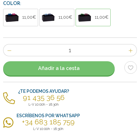
COLOR:
11,00€
11,00€
11,00€
Número
de
artículos
Añadir a la cesta
¿TE PODEMOS AYUDAR?
91 435 36 56
L-V 10:00h - 18:30h
ESCRÍBENOS POR WHATSAPP
+34 683 185 759
L-V 10:00h - 18:30h