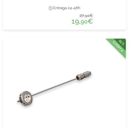
Entrega 24-48h
27,
€
90
19,
€
90
21%
OFERTA