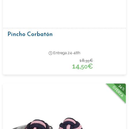
Pincho Corbatón
Entrega 24-48h
18,
€
35
14,
€
50
34%
OFERTA