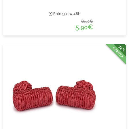
Entrega 24-48h
8,
€
90
5,
€
90
34%
OFERTA