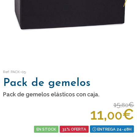
Ref: PACK-05
Pack de gemelos
Pack de gemelos elásticos con caja.
15,
€
80
11,
€
00
EN STOCK
31% OFERTA
ENTREGA 24-48H