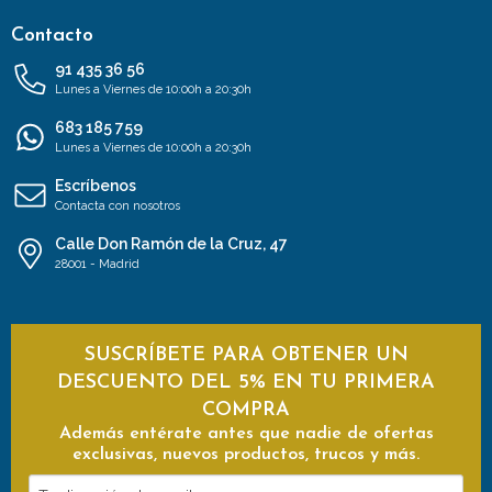
Contacto
91 435 36 56
Lunes a Viernes de 10:00h a 20:30h
683 185 759
Lunes a Viernes de 10:00h a 20:30h
Escríbenos
Contacta con nosotros
Calle Don Ramón de la Cruz, 47
28001 - Madrid
SUSCRÍBETE PARA OBTENER UN
DESCUENTO DEL 5% EN TU PRIMERA
COMPRA
Además entérate antes que nadie de ofertas
exclusivas, nuevos productos, trucos y más.
Tu