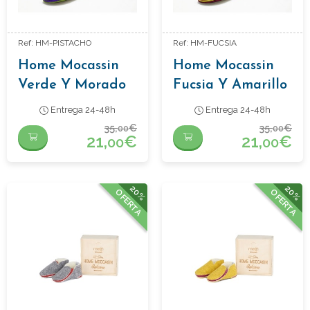
Ref: HM-PISTACHO
Ref: HM-FUCSIA
Home Mocassin
Home Mocassin
Verde Y Morado
Fucsia Y Amarillo
Entrega 24-48h
Entrega 24-48h
35,
€
35,
€
00
00
21,
€
21,
€
00
00
20%
20%
OFERTA
OFERTA