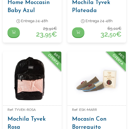
Home Moccasin
Mochila Tyvek
Baby Azul
Plateada
Entrega 24-48h
Entrega 24-48h
29,
€
65,
€
90
00
23,
€
32,
€
95
50
50%
20%
OFERTA
OFERTA
Ref: TYVEK-ROSA
Ref: ESK-MARR
Mochila Tyvek
Mocasín Con
Rosa
Borreguito