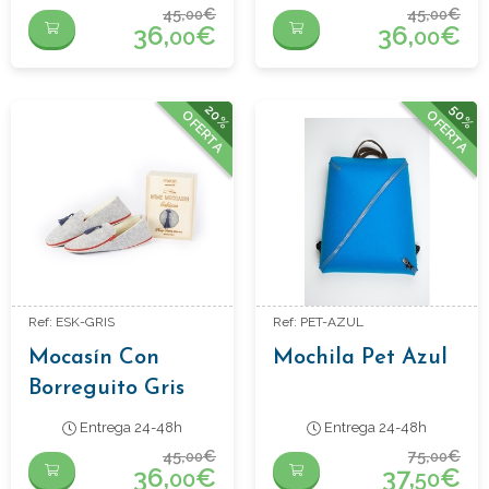
45,
€
45,
€
00
00
36,
€
36,
€
00
00
20%
50%
OFERTA
OFERTA
Ref: ESK-GRIS
Ref: PET-AZUL
Mocasín Con
Mochila Pet Azul
Borreguito Gris
Entrega 24-48h
Entrega 24-48h
45,
€
75,
€
00
00
36,
€
37,
€
00
50