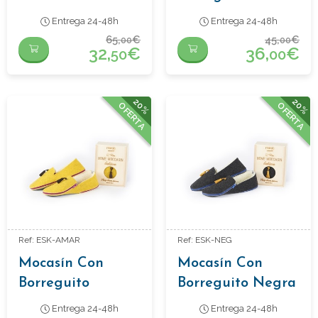
Marrón
Entrega 24-48h
Entrega 24-48h
65,
€
45,
€
00
00
32,
€
36,
€
50
00
20%
20%
OFERTA
OFERTA
Ref: ESK-AMAR
Ref: ESK-NEG
Mocasín Con
Mocasín Con
Borreguito
Borreguito Negra
Amarilla
Entrega 24-48h
Entrega 24-48h