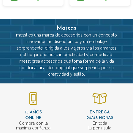
Marcas
me1st es una marca de accesorios con un concepto
innovador, un diseño único y un embalaje
sorprendente, dirigida a los viajeros y a los amantes
del hogar que buscan practicidad y comodidad.
me1st crea accesorios que toma forma de la vida
cotidiana, una idea original que sorprende por su
creatividad y estilo.
15 AÑOS
ENTREGA
ONLINE
24/48 HORAS
Compra con la
En toda
máxima confianza
la península