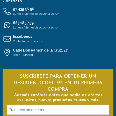
Contacto
91 435 36 56
Lunes a Viernes de 10:00h a 20:30h
683 185 759
Lunes a Viernes de 10:00h a 20:30h
Escríbenos
Contacta con nosotros
Calle Don Ramón de la Cruz, 47
28001 - Madrid
SUSCRÍBETE PARA OBTENER UN
DESCUENTO DEL 5% EN TU PRIMERA
COMPRA
Además entérate antes que nadie de ofertas
exclusivas, nuevos productos, trucos y más.
Tu
dirección