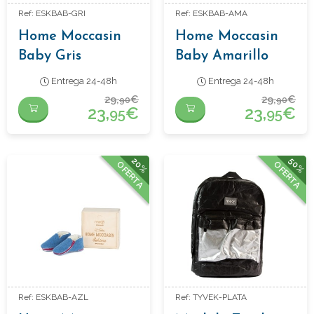
Ref: ESKBAB-GRI
Ref: ESKBAB-AMA
Home Moccasin
Home Moccasin
Baby Gris
Baby Amarillo
Entrega 24-48h
Entrega 24-48h
29,
€
29,
€
90
90
23,
€
23,
€
95
95
20%
50%
OFERTA
OFERTA
Ref: ESKBAB-AZL
Ref: TYVEK-PLATA