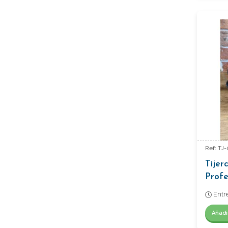
Ref: TJ-
Tijer
Profe
(Brux
Entr
Añadi