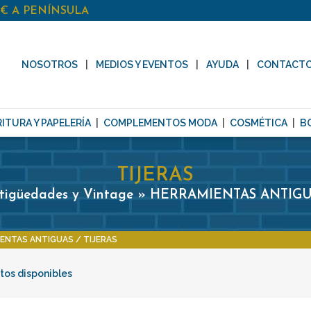
0€ A PENÍNSULA
NOSOTROS
MEDIOS Y EVENTOS
AYUDA
CONTACT
ITURA Y PAPELERÍA
COMPLEMENTOS MODA
COSMÉTICA
B
TIJERAS
tigüedades y Vintage » HERRAMIENTAS ANTIG
ENTAS ANTIGUAS
TIJERAS
tos disponibles