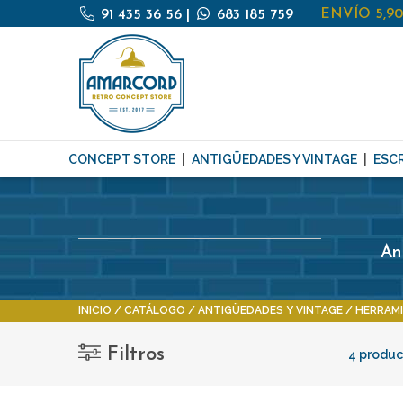
ENVÍO 5,9
91 435 36 56
|
683 185 759
CONCEPT STORE
ANTIGÜEDADES Y VINTAGE
ESCR
An
INICIO
CATÁLOGO
ANTIGÜEDADES Y VINTAGE
HERRAMI
Filtros
4 produc