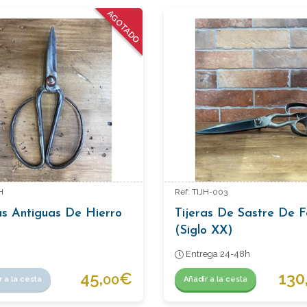
AGOTADO
H
Ref: TIJH-003
as Antiguas De Hierro
Tijeras De Sastre De F
(Siglo XX)
Entrega 24-48h
45,
€
130
00
r a la cesta
Añadir a la cesta