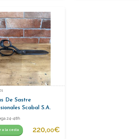
01
as De Sastre
sionales Scabal S.A.
elles-London-Paris)
ega 24-48h
220,
€
00
r a la cesta