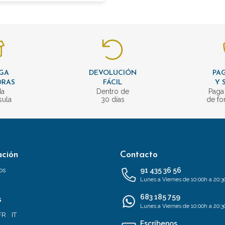
GA
DEVOLUCIÓN
PAG
ORAS
FÁCIL
Y 
da
Dentro de
Paga
sula
30 días
de fo
ación
Contacto
os
91 435 36 56
Lunes a Viernes de 10:00h a 20:3
683 185 759
s
Lunes a Viernes de 10:00h a 20:3
FR
IT
Escríbenos