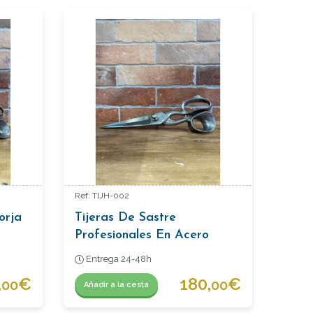
Ref: TIJH-002
orja
Tijeras De Sastre
Profesionales En Acero
Forjado (S. XIX - Principios
Entrega 24-48h
XX)
,
€
180,
€
00
00
Añadir a la cesta