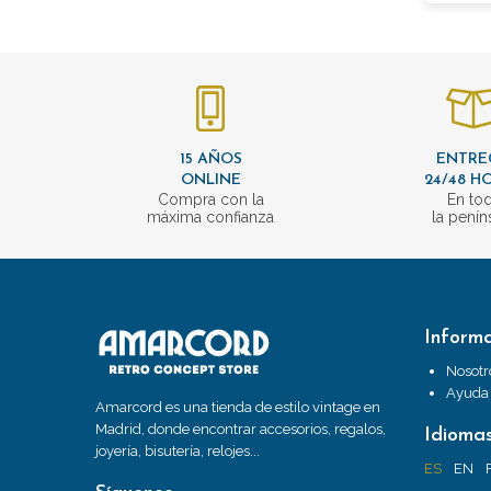
15 AÑOS
ENTRE
ONLINE
24/48 H
Compra con la
En to
máxima confianza
la penín
Inform
Nosotr
Ayuda
Amarcord es una tienda de estilo vintage en
Madrid, donde encontrar accesorios, regalos,
Idioma
joyería, bisutería, relojes...
ES
EN