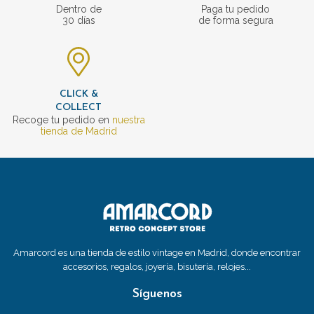
Dentro de
Paga tu pedido
30 días
de forma segura
CLICK &
COLLECT
Recoge tu pedido en
nuestra
tienda de Madrid
Amarcord es una tienda de estilo vintage en Madrid, donde encontrar
accesorios, regalos, joyería, bisutería, relojes...
Síguenos