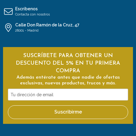
Escríbenos
Contacta con nosotros
Calle Don Ramón de la Cruz, 47
28001 - Madrid
SUSCRÍBETE PARA OBTENER UN
DESCUENTO DEL 5% EN TU PRIMERA
COMPRA
Además entérate antes que nadie de ofertas
exclusivas, nuevos productos, trucos y más.
Tu
dirección
de
Suscribirme
email