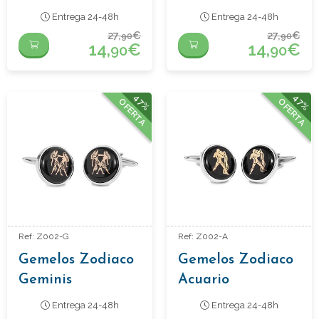
Entrega 24-48h
Entrega 24-48h
27,
€
27,
€
90
90
14,
€
14,
€
90
90
47%
47%
OFERTA
OFERTA
Ref: Z002-G
Ref: Z002-A
Gemelos Zodiaco
Gemelos Zodiaco
Geminis
Acuario
Entrega 24-48h
Entrega 24-48h