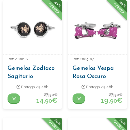
47%
29%
OFERTA
OFERTA
Ref: Z002-S
Ref: F005-07
Gemelos Zodiaco
Gemelos Vespa
Sagitario
Rosa Oscuro
Entrega 24-48h
Entrega 24-48h
27,
€
27,
€
90
90
14,
€
19,
€
90
90
29%
29%
OFERTA
OFERTA