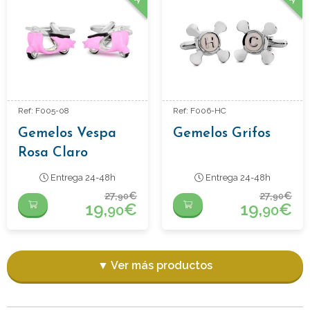
Ref: F005-08
Ref: F006-HC
Gemelos Vespa
Gemelos Grifos
Rosa Claro
Entrega 24-48h
Entrega 24-48h
27,
€
27,
€
90
90
19,
€
19,
€
90
90
▼ Ver más productos