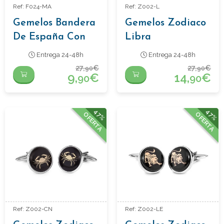
Ref: F024-MA
Ref: Z002-L
Gemelos Bandera
Gemelos Zodiaco
De España Con
Libra
Marco
Entrega 24-48h
Entrega 24-48h
27,
€
27,
€
90
90
9,
€
14,
€
90
90
47%
47%
OFERTA
OFERTA
Ref: Z002-CN
Ref: Z002-LE