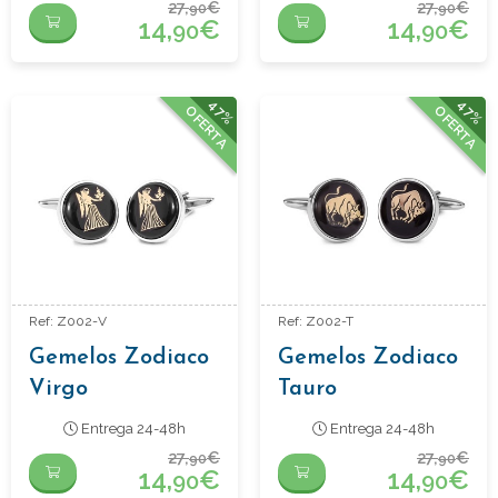
27,
€
27,
€
90
90
14,
€
14,
€
90
90
47%
47%
OFERTA
OFERTA
Ref: Z002-V
Ref: Z002-T
Gemelos Zodiaco
Gemelos Zodiaco
Virgo
Tauro
Entrega 24-48h
Entrega 24-48h
27,
€
27,
€
90
90
14,
€
14,
€
90
90