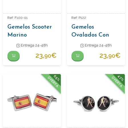
Ref: F100-01
Ref: P122
Gemelos Scooter
Gemelos
Marino
Ovalados Con
Piedra Onyx
Entrega 24-48h
Entrega 24-48h
23,
€
23,
€
90
90
65%
47%
OFERTA
OFERTA