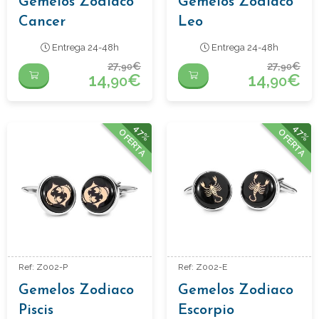
Gemelos Zodiaco
Gemelos Zodiaco
Cancer
Leo
Entrega 24-48h
Entrega 24-48h
27,
€
27,
€
90
90
14,
€
14,
€
90
90
47%
47%
OFERTA
OFERTA
Ref: Z002-P
Ref: Z002-E
Gemelos Zodiaco
Gemelos Zodiaco
Piscis
Escorpio