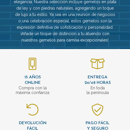
elegancia. Nuestra selección incluye gemelos en plata
de ley y con piedras naturales, agregando un toque
de lujo a tu estilo. Ya sea en una reunión de negocios
o una celebración especial, estos gemelos son la
expresión definitiva de sofisticación y personalidad.
¡Añade un toque de distinción a tu atuendo con
nuestros gemelos para camisa excepcionales!
15 AÑOS
ENTREGA
ONLINE
24/48 HORAS
Compra con la
En toda
máxima confianza
la península
DEVOLUCIÓN
PAGO FÁCIL
FÁCIL
Y SEGURO