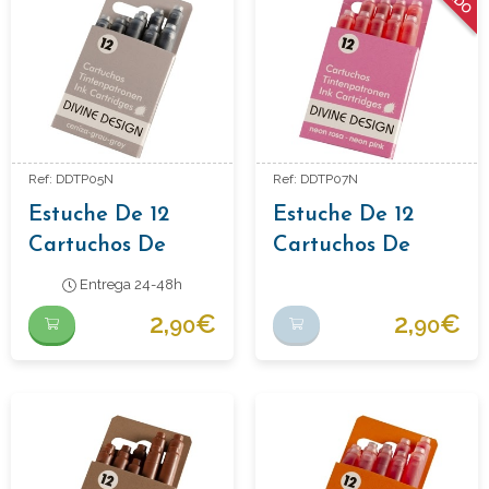
Ref: DDTP05N
Ref: DDTP07N
Estuche De 12
Estuche De 12
Cartuchos De
Cartuchos De
Tinta Color Gris
Tinta Color Rosa
Entrega 24-48h
2,
€
2,
€
90
90