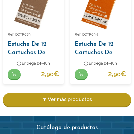
Ref: DDTP08N
Ref: DDTP09N
Estuche De 12
Estuche De 12
Cartuchos De
Cartuchos De
Tinta Color Sepia
Tinta Color
Entrega 24-48h
Entrega 24-48h
Naranja
2,
€
2,
€
90
90
▼ Ver más productos
Catálogo de productos