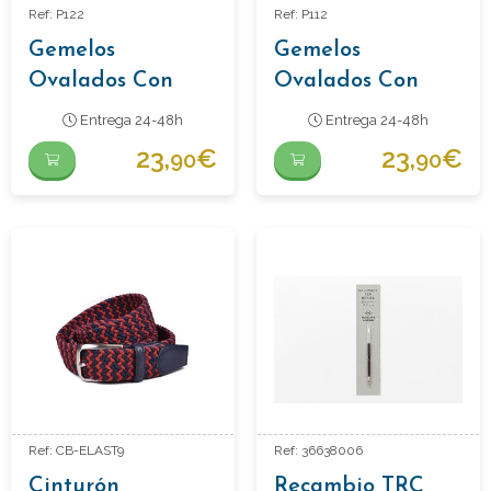
Ref: P122
Ref: P112
Gemelos
Gemelos
Ovalados Con
Ovalados Con
Piedra Onyx
Piedra Negra Y
Entrega 24-48h
Entrega 24-48h
Metal
23,
€
23,
€
90
90
Ref: CB-ELAST9
Ref: 36638006
Cinturón
Recambio TRC