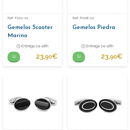
Ref: F100-01
Ref: P008-02
Gemelos Scooter
Gemelos Piedra
Marino
Entrega 24-48h
Entrega 24-48h
23,
€
23,
€
90
90