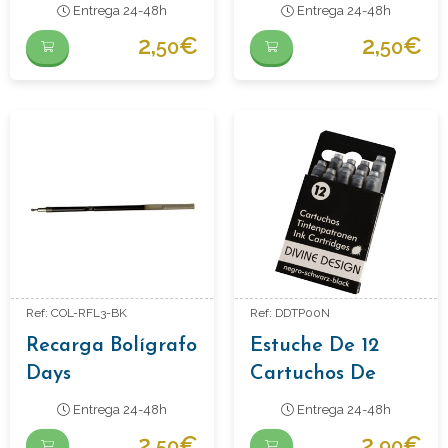
Entrega 24-48h
Entrega 24-48h
2,
€
2,
€
50
50
Ref: COL-RFL3-BK
Ref: DDTP00N
Recarga Bolígrafo
Estuche De 12
Days
Cartuchos De
Tinta Color Negro
Entrega 24-48h
Entrega 24-48h
2,
€
2,
€
50
90