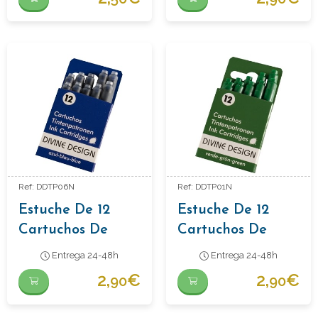
Ref: DDTP06N
Ref: DDTP01N
Estuche De 12
Estuche De 12
Cartuchos De
Cartuchos De
Tinta Color Azul
Tinta Color Verde
Entrega 24-48h
Entrega 24-48h
2,
€
2,
€
90
90