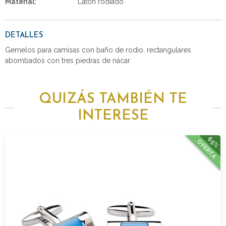
Material:
Latón rodiado
DETALLES
Gemelos para camisas con baño de rodio. rectangulares
abombados con tres piedras de nácar.
QUIZÁS TAMBIÉN TE
INTERESE
65%
OFERTA