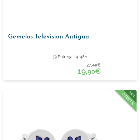
Gemelos Television Antigua
Entrega 24-48h
27,
€
90
19,
€
90
15%
OFERTA