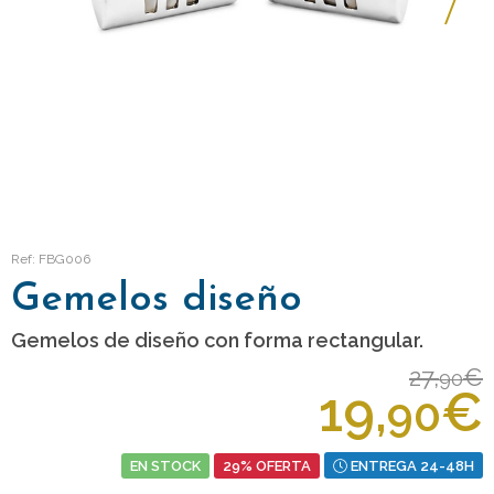
Ref: FBG006
Gemelos diseño
Gemelos de diseño con forma rectangular.
27,
€
90
19,
€
90
EN STOCK
29% OFERTA
ENTREGA 24-48H