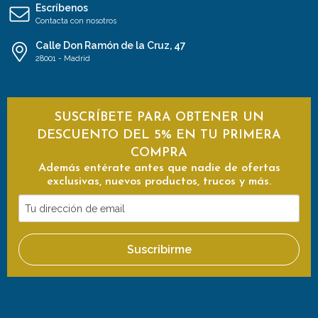
Escríbenos
Contacta con nosotros
Calle Don Ramón de la Cruz, 47
28001 - Madrid
SUSCRÍBETE PARA OBTENER UN
DESCUENTO DEL 5% EN TU PRIMERA
COMPRA
Además entérate antes que nadie de ofertas
exclusivas, nuevos productos, trucos y más.
Tu
dirección
de
Suscribirme
email