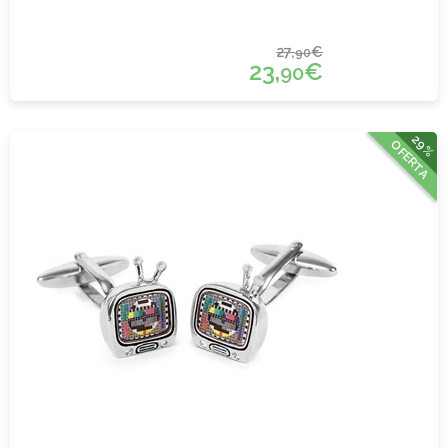
27,
€
90
23,
€
90
29%
OFERTA