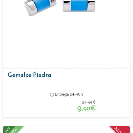
Gemelos Piedra
Entrega 24-48h
27,
€
90
9,
€
90
15%