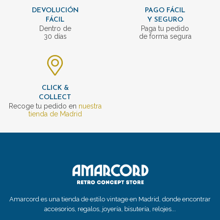
DEVOLUCIÓN
PAGO FÁCIL
FÁCIL
Y SEGURO
Dentro de
Paga tu pedido
30 días
de forma segura
CLICK &
COLLECT
Recoge tu pedido en
nuestra
tienda de Madrid
Amarcord es una tienda de estilo vintage en Madrid, donde encontrar
accesorios, regalos, joyería, bisutería, relojes...