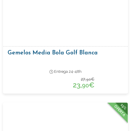
Gemelos Media Bola Golf Blanca
Entrega 24-48h
27,
€
90
23,
€
90
15%
OFERTA