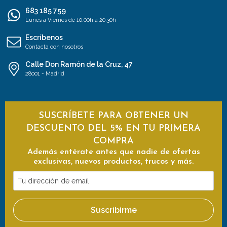
683 185 759
Lunes a Viernes de 10:00h a 20:30h
Escríbenos
Contacta con nosotros
Calle Don Ramón de la Cruz, 47
28001 - Madrid
SUSCRÍBETE PARA OBTENER UN
DESCUENTO DEL 5% EN TU PRIMERA
COMPRA
Además entérate antes que nadie de ofertas
exclusivas, nuevos productos, trucos y más.
Tu
dirección
de
Suscribirme
email