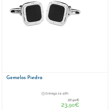
Gemelos Piedra
Entrega 24-48h
27,
€
90
23,
€
90