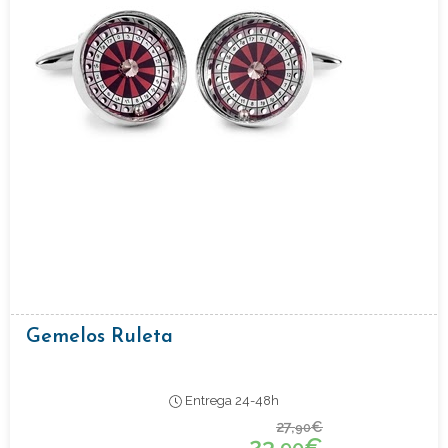
Gemelos Ruleta
Entrega 24-48h
27,
€
90
23,
€