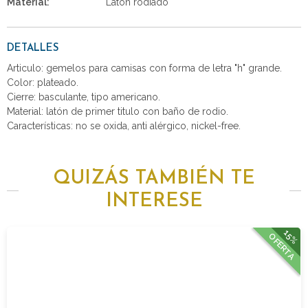
Material:
Latón rodiado
DETALLES
Articulo: gemelos para camisas con forma de letra "h" grande.
Color: plateado.
Cierre: basculante, tipo americano.
Material: latón de primer titulo con baño de rodio.
Características: no se oxida, anti alérgico, nickel-free.
QUIZÁS TAMBIÉN TE
INTERESE
15%
OFERTA