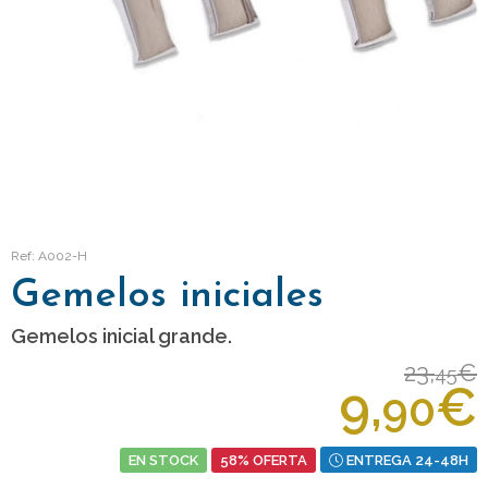
Ref: A002-H
Gemelos iniciales
Gemelos inicial grande.
23,
€
45
9,
€
90
EN STOCK
58% OFERTA
ENTREGA 24-48H