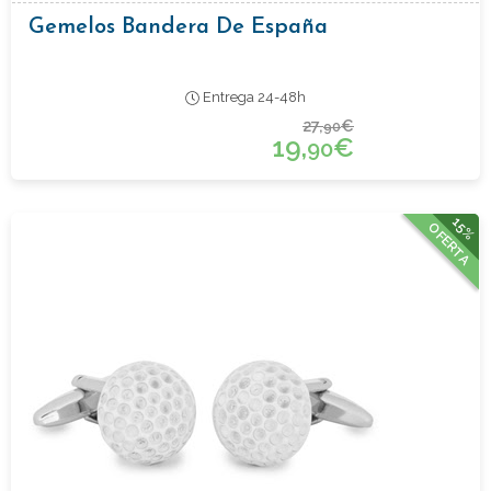
Gemelos Bandera De España
Entrega 24-48h
27,
€
90
19,
€
90
15%
OFERTA