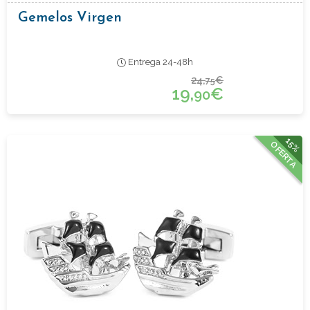
Gemelos Virgen
Entrega 24-48h
24,
€
75
19,
€
90
15%
OFERTA