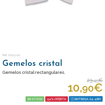
Ref: X003-00
Gemelos cristal
Gemelos cristal rectangulares.
23,
€
45
10,
€
90
EN STOCK
54% OFERTA
ENTREGA 24-48H