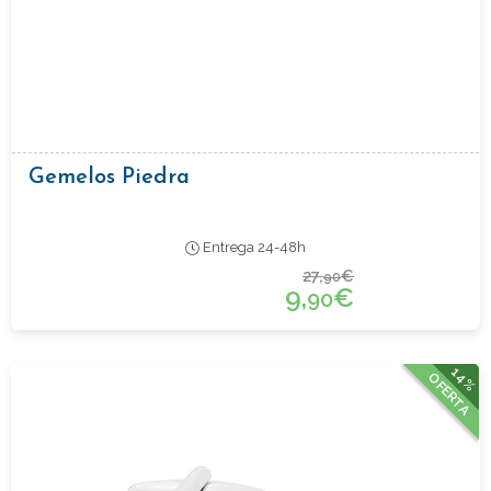
Gemelos Piedra
Entrega 24-48h
27,
€
90
9,
€
90
14%
OFERTA