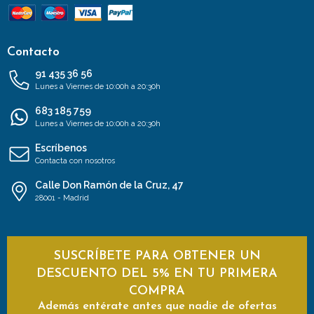
Contacto
91 435 36 56
Lunes a Viernes de 10:00h a 20:30h
683 185 759
Lunes a Viernes de 10:00h a 20:30h
Escríbenos
Contacta con nosotros
Calle Don Ramón de la Cruz, 47
28001 - Madrid
SUSCRÍBETE PARA OBTENER UN
DESCUENTO DEL 5% EN TU PRIMERA
COMPRA
Además entérate antes que nadie de ofertas