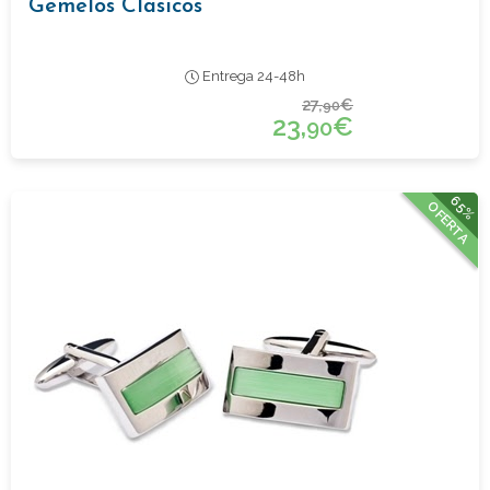
Gemelos Clasicos
Entrega 24-48h
27,
€
90
23,
€
90
65%
OFERTA