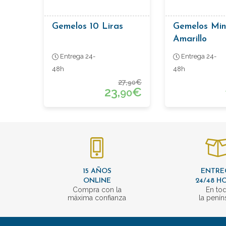
Gemelos 10 Liras
Gemelos Min
Amarillo
Entrega 24-
Entrega 24-
48h
48h
27,
€
90
23,
€
90
15 AÑOS
ENTRE
ONLINE
24/48 H
Compra con la
En to
máxima confianza
la penín