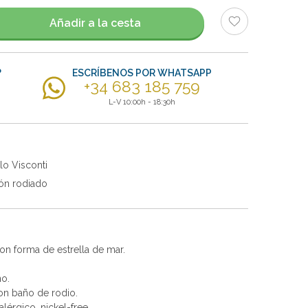
Añadir a la cesta
?
ESCRÍBENOS POR WHATSAPP
+34 683 185 759
L-V 10:00h - 18:30h
lo Visconti
ón rodiado
on forma de estrella de mar.
no.
con baño de rodio.
alérgico, nickel-free.