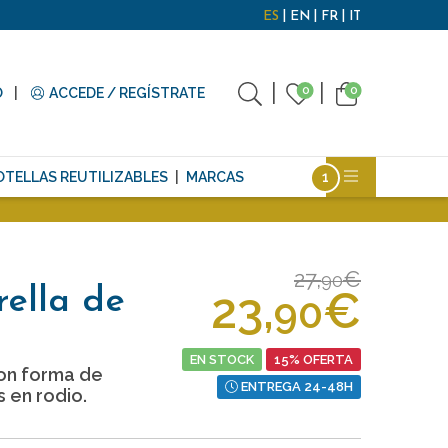
ES
EN
FR
IT
0
0
O
ACCEDE / REGÍSTRATE
OTELLAS REUTILIZABLES
MARCAS
27,
€
90
23,
€
rella de
90
EN STOCK
15% OFERTA
on forma de
ENTREGA 24-48H
 en rodio.