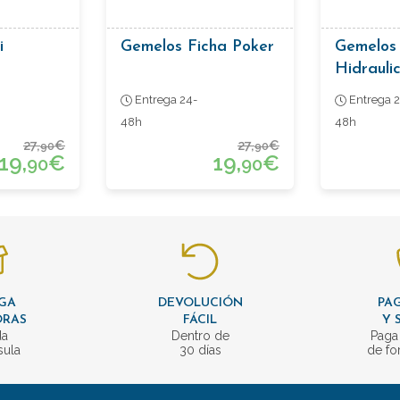
i
Gemelos Ficha Poker
Gemelos 
Hidrauli
Azul Y A
Entrega 24-
Entrega 2
48h
48h
27,
€
27,
€
90
90
19,
€
19,
€
90
90
GA
DEVOLUCIÓN
PAG
ORAS
FÁCIL
Y 
da
Dentro de
Paga
sula
30 días
de fo