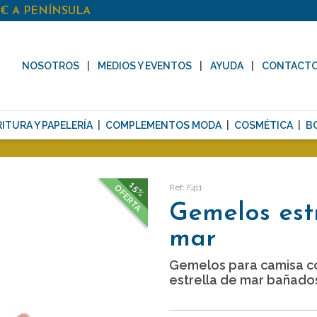
0€ A PENÍNSULA
NOSOTROS
MEDIOS Y EVENTOS
AYUDA
CONTACT
ITURA Y PAPELERÍA
COMPLEMENTOS MODA
COSMÉTICA
B
15%
Ref: F411
OFERTA
Gemelos est
mar
Gemelos para camisa c
estrella de mar bañados