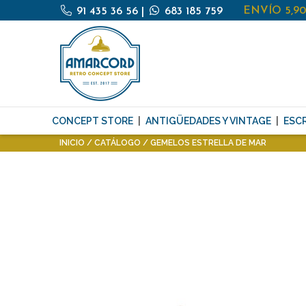
ENVÍO 5,9
91 435 36 56
|
683 185 759
CONCEPT STORE
ANTIGÜEDADES Y VINTAGE
ESCR
INICIO
CATÁLOGO
GEMELOS ESTRELLA DE MAR