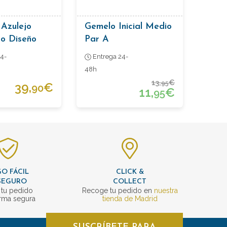
Azulejo
Gemelo Inicial Medio
co Diseño
Par A
marillo
4-
Entrega 24-
48h
13,
€
95
39,
€
90
11,
€
95
O FÁCIL
CLICK &
SEGURO
COLLECT
 tu pedido
Recoge tu pedido en
nuestra
rma segura
tienda de Madrid