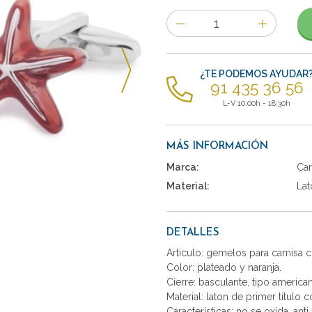
Número
de
artículos
¿TE PODEMOS AYUDAR
91 435 36 56
L-V 10:00h - 18:30h
MÁS INFORMACIÓN
Marca:
Car
Material:
Lat
DETALLES
Articulo: gemelos para camisa c
Color: plateado y naranja.
Cierre: basculante, tipo america
Material: laton de primer titulo 
Características: no se oxida, anti 