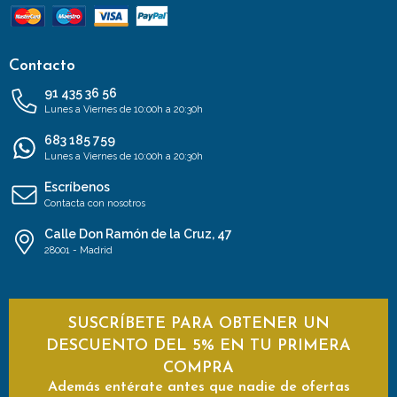
Contacto
91 435 36 56
Lunes a Viernes de 10:00h a 20:30h
683 185 759
Lunes a Viernes de 10:00h a 20:30h
Escríbenos
Contacta con nosotros
Calle Don Ramón de la Cruz, 47
28001 - Madrid
SUSCRÍBETE PARA OBTENER UN
DESCUENTO DEL 5% EN TU PRIMERA
COMPRA
Además entérate antes que nadie de ofertas