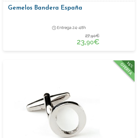
Gemelos Bandera España
Entrega 24-48h
27,
€
90
23,
€
90
15%
OFERTA