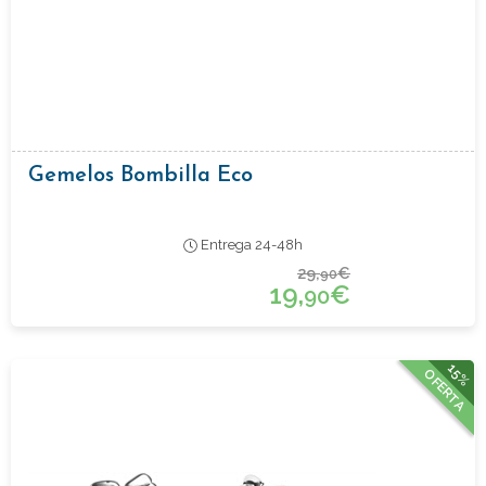
Gemelos Bombilla Eco
Entrega 24-48h
29,
€
90
19,
€
90
15%
OFERTA