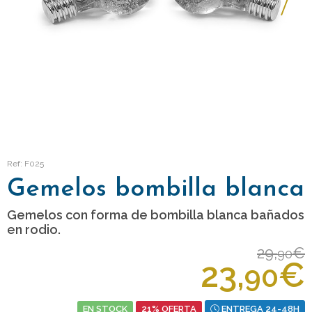
Ref: F025
Gemelos bombilla blanca
Gemelos con forma de bombilla blanca bañados
en rodio.
29,
€
90
23,
€
90
EN STOCK
21% OFERTA
ENTREGA 24-48H