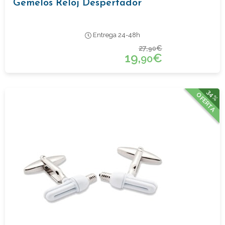
Gemelos Reloj Despertador
Entrega 24-48h
27,
€
90
19,
€
90
34%
OFERTA