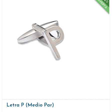
14%
OFERTA
Letra P (medio Par)