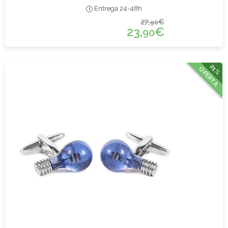
Entrega 24-48h
27,
€
90
23,
€
90
21%
OFERTA