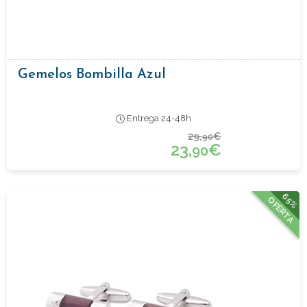
Gemelos Bombilla Azul
Entrega 24-48h
29,
€
90
23,
€
90
65%
OFERTA