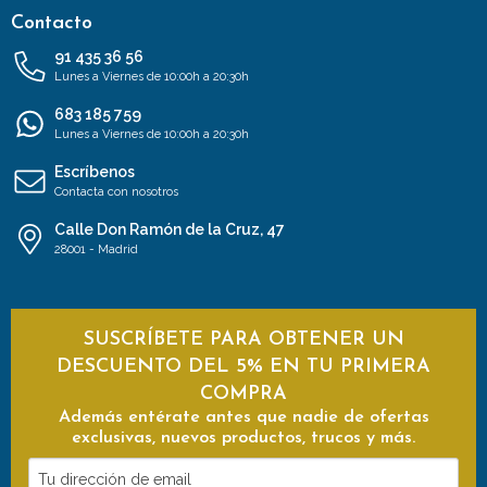
Contacto
91 435 36 56
Lunes a Viernes de 10:00h a 20:30h
683 185 759
Lunes a Viernes de 10:00h a 20:30h
Escríbenos
Contacta con nosotros
Calle Don Ramón de la Cruz, 47
28001 - Madrid
SUSCRÍBETE PARA OBTENER UN
DESCUENTO DEL 5% EN TU PRIMERA
COMPRA
Además entérate antes que nadie de ofertas
exclusivas, nuevos productos, trucos y más.
Tu