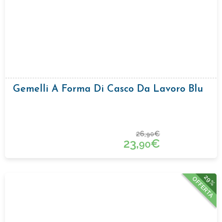
Gemelli A Forma Di Casco Da Lavoro Blu
26,
€
90
23,
€
90
29%
OFFERTA