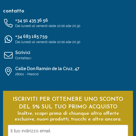
contatto
+34 91 435 36 56
Dal lunedì al venerdì dalle 10:00 alle 20:30
+34 683 185 759
Dal lunedì al venerdì dalle 10:00 alle 20:30
Scrivici
Contattaci
Calle Don Ramón de la Cruz, 47
28001 - Madrid
ISCRIVITI PER OTTENERE UNO SCONTO
DEL 5% SUL TUO PRIMO ACQUISTO
Inoltre, scopri prima di chiunque altro offerte
esclusive, nuovi prodotti, trucchi e altro ancora.
Il
tuo