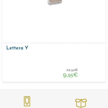
Lettera Y
11,
€
50
9,
€
95