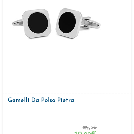
Gemelli Da Polso Pietra
27,
€
90
19,
€
90