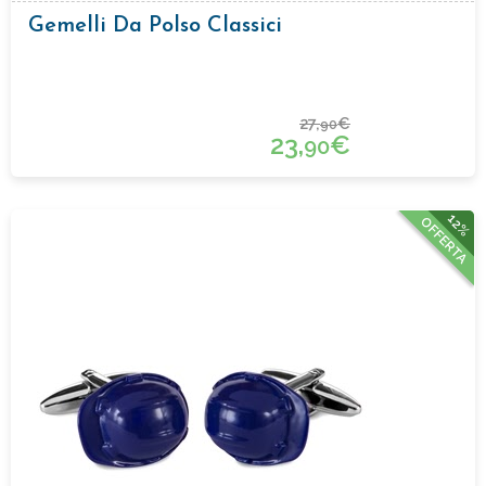
Gemelli Da Polso Classici
27,
€
90
23,
€
90
12%
OFFERTA