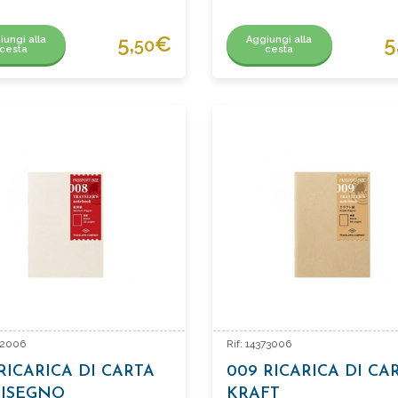
5,
€
5
iungi alla
Aggiungi alla
50
cesta
cesta
372006
Rif: 14373006
RICARICA DI CARTA
009 RICARICA DI CA
DISEGNO
KRAFT