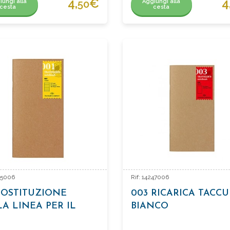
4,
€
4
iungi alla
Aggiungi alla
50
cesta
cesta
245006
Rif: 14247006
SOSTITUZIONE
003 RICARICA TACC
A LINEA PER IL
BIANCO
EBOOK