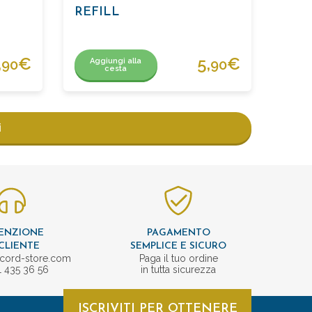
REFILL
,
€
5,
€
Aggiungi alla
90
90
cesta
i
ENZIONE
PAGAMENTO
CLIENTE
SEMPLICE E SICURO
cord-store.com
Paga il tuo ordine
1 435 36 56
in tutta sicurezza
ISCRIVITI PER OTTENERE