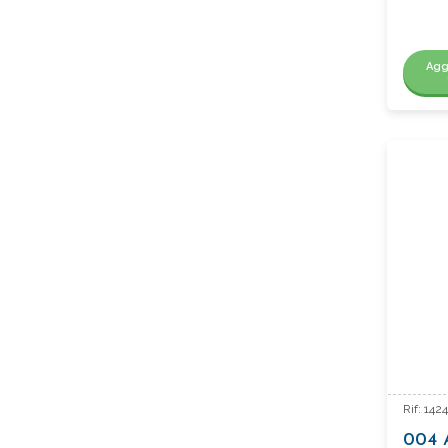
Agg
Rif: 14
004 