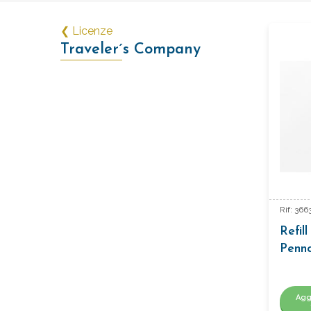
❮ Licenze
Traveler´s Company
Rif: 36
Refil
Penna
Agg