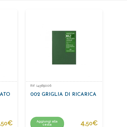
Rif: 14369006
RATO
002 GRIGLIA DI RICARICA
,
€
4,
€
Aggiungi alla
50
50
cesta