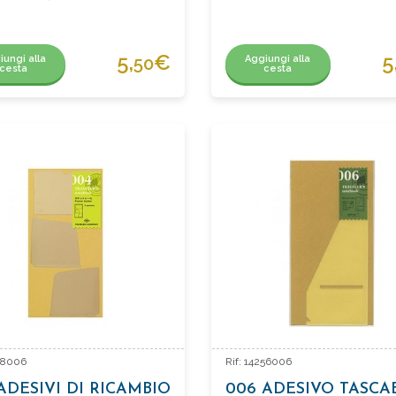
5,
€
5
iungi alla
Aggiungi alla
50
cesta
cesta
248006
Rif: 14256006
ADESIVI DI RICAMBIO
006 ADESIVO TASCA