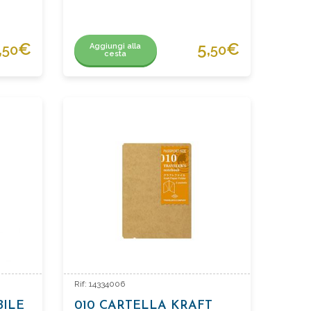
,
€
5,
€
Aggiungi alla
50
50
cesta
Rif: 14334006
BILE
010 CARTELLA KRAFT