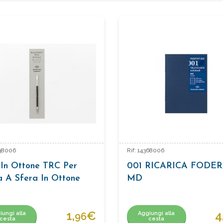
638006
Rif: 14368006
l In Ottone TRC Per
001 RICARICA FODE
 A Sfera In Ottone
MD
1,
€
4
iungi alla
Aggiungi alla
96
cesta
cesta