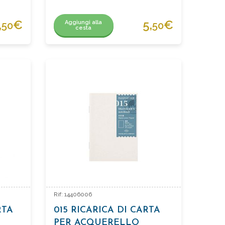
,
€
5,
€
Aggiungi alla
50
50
cesta
Rif: 14406006
RTA
015 RICARICA DI CARTA
PER ACQUERELLO