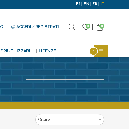
ES
EN
FR
IT
0
0
TO
ACCEDI / REGISTRATI
E RIUTILIZZABILI
LICENZE