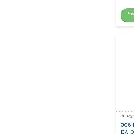
Agg
Rif: 14
008 
DA 