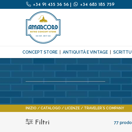
+34 91 435 36 56
|
+34 683 185 759
CONCEPT STORE
ANTIQUITÀ E VINTAGE
SCRITTU
INIZIO
CATALOGO
LICENZE
TRAVELER´S COMPANY
Filtri
77 prodot