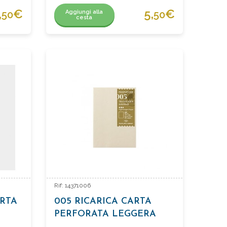
,
€
5,
€
Aggiungi alla
50
50
cesta
Rif: 14371006
ARTA
005 RICARICA CARTA
PERFORATA LEGGERA