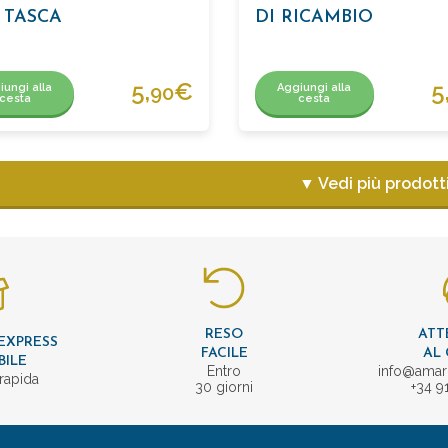
 TASCA
DI RICAMBIO
5,
€
5
iungi alla
Aggiungi alla
90
cesta
cesta
▼ Vedi più prodott
RESO
ATT
EXPRESS
FACILE
AL 
BILE
Entro
info@amar
rapida
30 giorni
+34 9