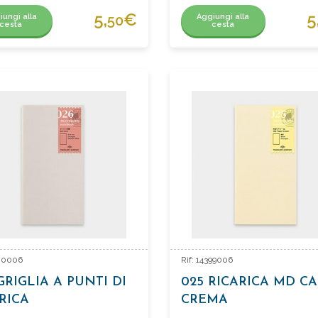
5,
€
5
iungi alla
Aggiungi alla
50
cesta
cesta
400006
Rif: 14399006
GRIGLIA A PUNTI DI
025 RICARICA MD C
RICA
CREMA