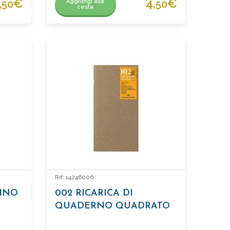
,
€
4,
€
Aggiungi alla
50
50
cesta
Rif: 14246006
UINO
002 RICARICA DI
QUADERNO QUADRATO