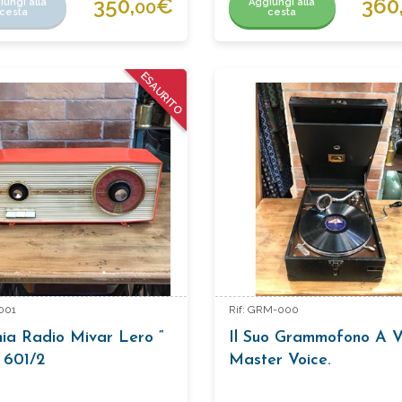
350,
€
360
iungi alla
Aggiungi alla
00
cesta
cesta
ESAURITO
-001
Rif: GRM-000
ia Radio Mivar Lero “
Il Suo Grammofono A V
601/2
Master Voice.