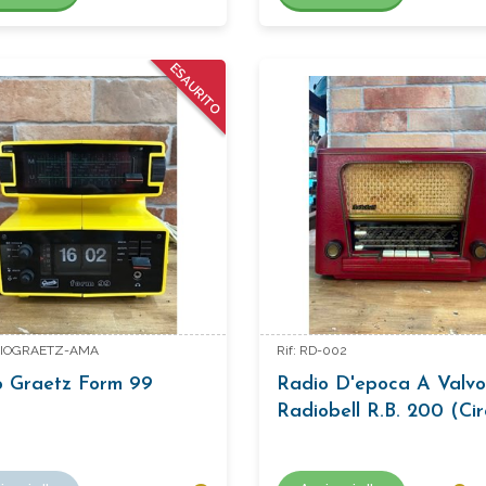
ESAURITO
ADIOGRAETZ-AMA
Rif: RD-002
o Graetz Form 99
Radio D'epoca A Valvo
Radiobell R.B. 200 (ci
1950)