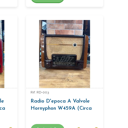
Rif: RD-003
le
Radio D'epoca A Valvole
rca
Hornyphon W459A (circa
1950)