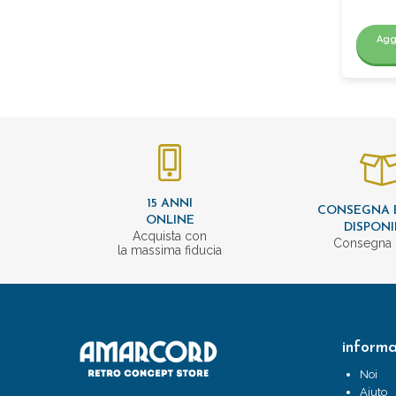
Agg
15 ANNI
CONSEGNA 
ONLINE
DISPONI
Acquista con
Consegna 
la massima fiducia
informa
Noi
Aiuto