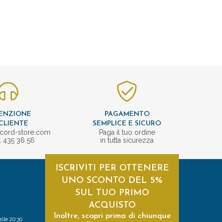
ENZIONE
PAGAMENTO
CLIENTE
SEMPLICE E SICURO
cord-store.com
Paga il tuo ordine
1 435 36 56
in tutta sicurezza
ISCRIVITI PER OTTENERE
UNO SCONTO DEL 5%
SUL TUO PRIMO
ACQUISTO
Inoltre, scopri prima di chiunque
alle 20:30