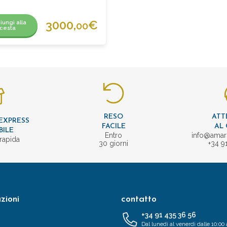
3000,
€
iungi alla
00
cesta
RESO
ATT
EXPRESS
FACILE
AL 
BILE
Entro
info@amar
rapida
30 giorni
+34 9
zioni
contatto
+34 91 435 36 56
Dal lunedì al venerdì dalle 10:00 