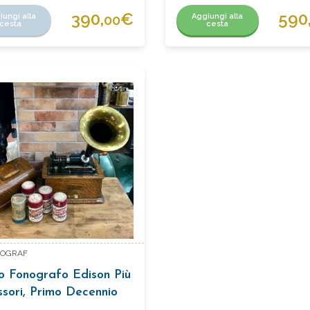
390,
€
590
iungi alla
Aggiungi alla
00
cesta
cesta
ONOGRAF
o Fonografo Edison Più
sori, Primo Decennio
900.