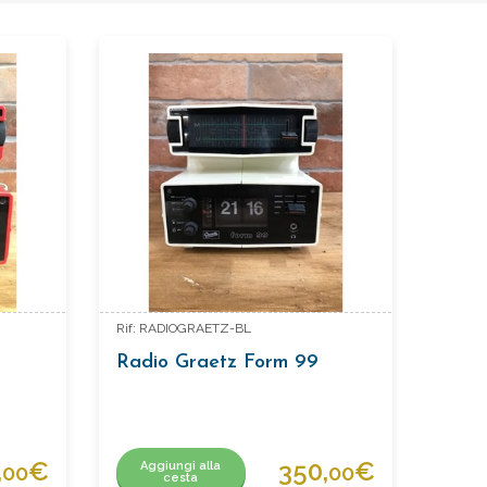
Rif: RADIOGRAETZ-BL
Radio Graetz Form 99
,
€
350,
€
Aggiungi alla
00
00
cesta