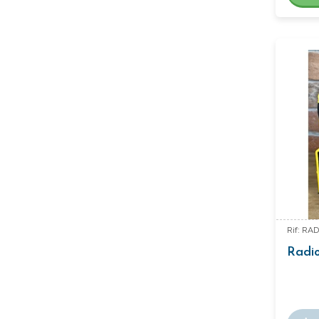
Rif: R
Radi