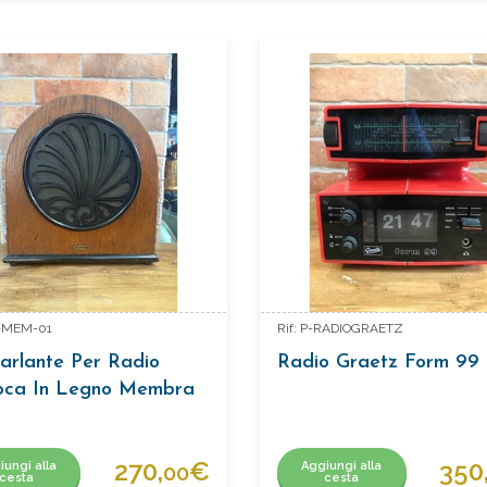
T-MEM-01
Rif: P-RADIOGRAETZ
arlante Per Radio
Radio Graetz Form 99
oca In Legno Membra
)
270,
€
350
iungi alla
Aggiungi alla
00
cesta
cesta