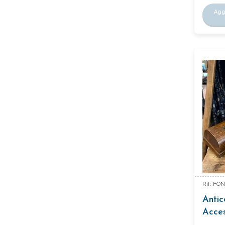
Agg
Rif: F
Antic
Acces
Del 1