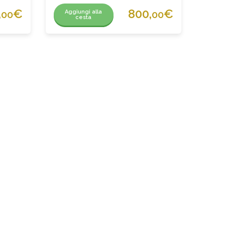
,
€
800,
€
Aggiungi alla
00
00
cesta