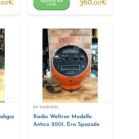
,
€
360,
€
Aggiungi alla
00
00
cesta
Rif: RADIOWEL
aligia
Radio Weltron Modello
Antico 2001, Era Spaziale.