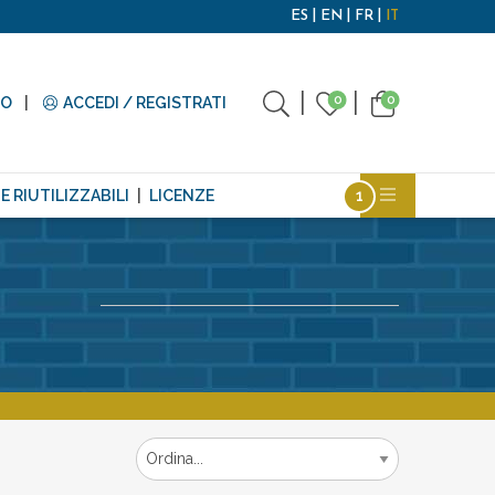
ES
EN
FR
IT
0
0
TO
ACCEDI / REGISTRATI
E RIUTILIZZABILI
LICENZE