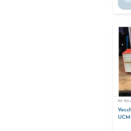
Agg
Rif: RD
Vecch
UCM 