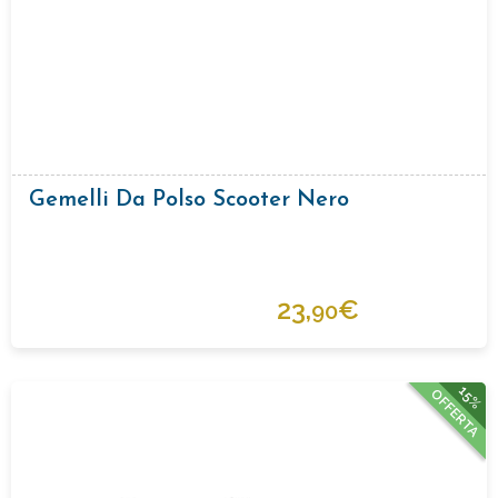
Gemelli Da Polso Scooter Nero
23,
€
90
15%
OFFERTA