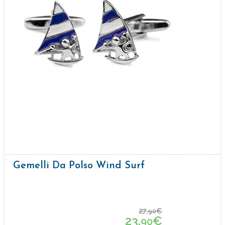
Gemelli Da Polso Wind Surf
27,
€
90
23,
€
90