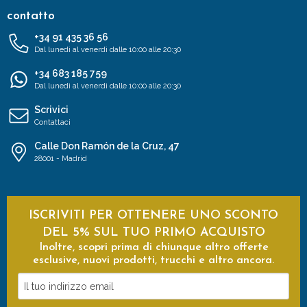
contatto
+34 91 435 36 56
Dal lunedì al venerdì dalle 10:00 alle 20:30
+34 683 185 759
Dal lunedì al venerdì dalle 10:00 alle 20:30
Scrivici
Contattaci
Calle Don Ramón de la Cruz, 47
28001 - Madrid
ISCRIVITI PER OTTENERE UNO SCONTO
DEL 5% SUL TUO PRIMO ACQUISTO
Inoltre, scopri prima di chiunque altro offerte
esclusive, nuovi prodotti, trucchi e altro ancora.
Il
tuo