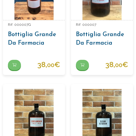
Rif: 000007G
Rif: 000007
Bottiglia Grande
Bottiglia Grande
Da Farmacia
Da Farmacia
"solutio Furacilini
1:500".
38,
€
38,
€
00
00