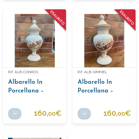
ESAURITO
ESAURITO
Rif: ALB-CONROS
Rif: ALB-SIMMEL
Albarello In
Albarello In
Porcellana –
Porcellana –
"CONS. ROS."
"SIMIEN. MEL."
160,
€
160,
€
00
00