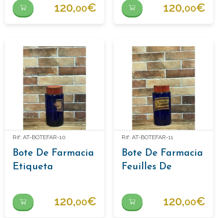
120,
€
120,
€
00
00
Rif: AT-BOTEFAR-10
Rif: AT-BOTEFAR-11
Bote De Farmacia
Bote De Farmacia
Etiqueta
Feuilles De
Desgastada
Jaborand
120,
€
120,
€
00
00