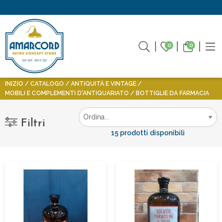
0
0
INIZIO
CATALOGO
ANTIQUITÀ E VINTAGE
MOBILI E COMPLEMENTI D'ANTIQUARIATO
BOTTIGLIE DA FARMACIA
Filtri
15 prodotti disponibili