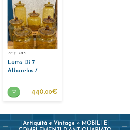
Rif: 7LBRLS
Lotto Di 7
Albarelos /
Barattoli Di Vetro
Da Farmacia
440,
€
00
Antiquità e Vintage » MOBILI E