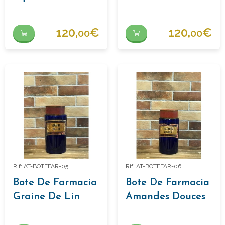
Scille
120,
€
120,
€
00
00
Rif: AT-BOTEFAR-05
Rif: AT-BOTEFAR-06
Bote De Farmacia
Bote De Farmacia
Graine De Lin
Amandes Douces