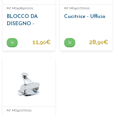
Rif: MO408500201
Rif: MO410770010
BLOCCO DA
Cucitrice - Ufficio
DISEGNO -
ACRILICO -
BIANCO
11,
€
28,
€
90
90
Rif: MO410770011