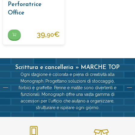
Perforatrice
Office
39,
€
90
Scrittura e cancelleria » MARCHE TOP
Ogni stagione è colorata e piena di creatività alla
Monograph. Progettano soluzioni di stoccaggio,
forbici e graffette. Penne e matite sono divertenti e
funzionali. Monograph offre una vasta gamma di
accessori per l'ufficio che aiutano a organizzare,
strutturare e ispirare ogni giorno.