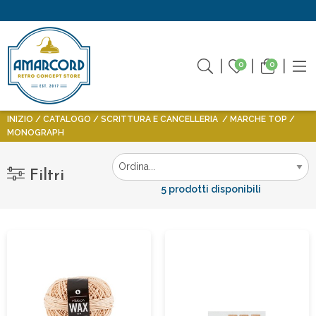
0
0
INIZIO
CATALOGO
SCRITTURA E CANCELLERIA
MARCHE TOP
MONOGRAPH
Filtri
5 prodotti disponibili