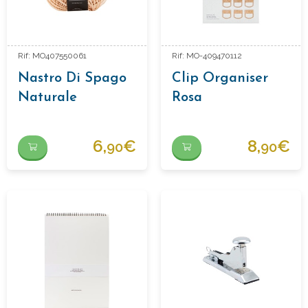
Rif: MO407550061
Rif: MO-409470112
Nastro Di Spago
Clip Organiser
Naturale
Rosa
6,
€
8,
€
90
90