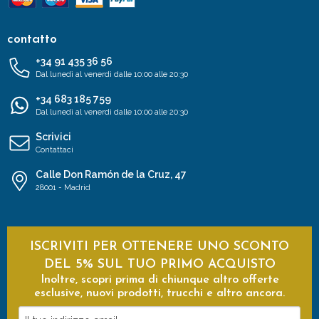
contatto
+34 91 435 36 56
Dal lunedì al venerdì dalle 10:00 alle 20:30
+34 683 185 759
Dal lunedì al venerdì dalle 10:00 alle 20:30
Scrivici
Contattaci
Calle Don Ramón de la Cruz, 47
28001 - Madrid
ISCRIVITI PER OTTENERE UNO SCONTO
DEL 5% SUL TUO PRIMO ACQUISTO
Inoltre, scopri prima di chiunque altro offerte
esclusive, nuovi prodotti, trucchi e altro ancora.
Il