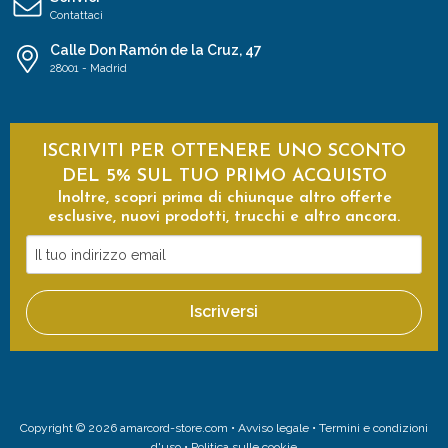
Contattaci
Calle Don Ramón de la Cruz, 47
28001 - Madrid
ISCRIVITI PER OTTENERE UNO SCONTO
DEL 5% SUL TUO PRIMO ACQUISTO
Inoltre, scopri prima di chiunque altro offerte
esclusive, nuovi prodotti, trucchi e altro ancora.
Il
tuo
indirizzo
Iscriversi
email
Copyright © 2026 amarcord-store.com •
Avviso legale
•
Termini e condizioni
d'uso
•
Politica sulle cookie