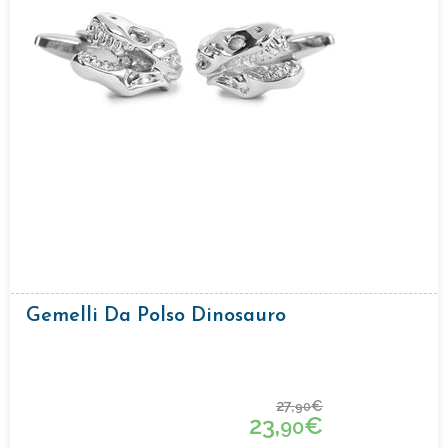
Gemelli Da Polso Dinosauro
27,
€
90
23,
€
90