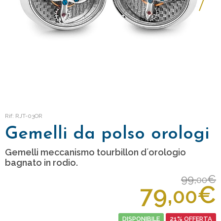
Rif: RJT-03OR
Gemelli da polso orologi
Gemelli meccanismo tourbillon d´orologio
bagnato in rodio.
99,
€
00
79,
€
00
DISPONIBILE
21% OFFERTA