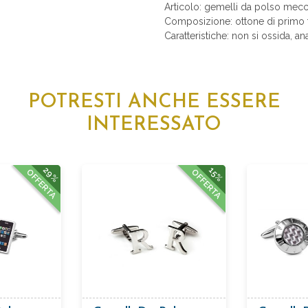
Articolo: gemelli da polso mecc
Composizione: ottone di primo t
Caratteristiche: non si ossida, an
POTRESTI ANCHE ESSERE
INTERESSATO
29%
15%
OFFERTA
OFFERTA