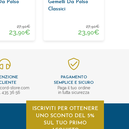
Da Polso
Gemelli Da Polso
Classici
27,
€
27,
€
90
90
23,
€
23,
€
90
90
ENZIONE
PAGAMENTO
CLIENTE
SEMPLICE E SICURO
cord-store.com
Paga il tuo ordine
1 435 36 56
in tutta sicurezza
ISCRIVITI PER OTTENERE
UNO SCONTO DEL 5%
SUL TUO PRIMO