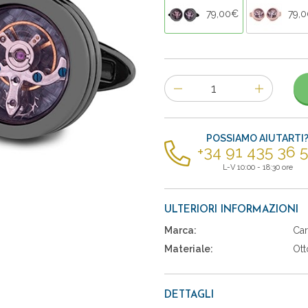
79,00€
79,
Numero
di
articoli
POSSIAMO AIUTARTI
+34 91 435 36 
L-V 10:00 - 18:30 ore
ULTERIORI INFORMAZIONI
Marca:
Car
Materiale:
Ott
DETTAGLI