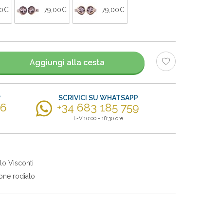
00€
79,00€
79,00€
Aggiungi alla cesta
?
SCRIVICI SU WHATSAPP
56
+34 683 185 759
L-V 10:00 - 18:30 ore
lo Visconti
one rodiato