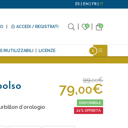
ES
EN
FR
IT
0
0
TO
ACCEDI / REGISTRATI
E RIUTILIZZABILI
LICENZE
99,
€
00
79,
€
polso
00
DISPONIBILE
rbillon d´orologio
21% OFFERTA