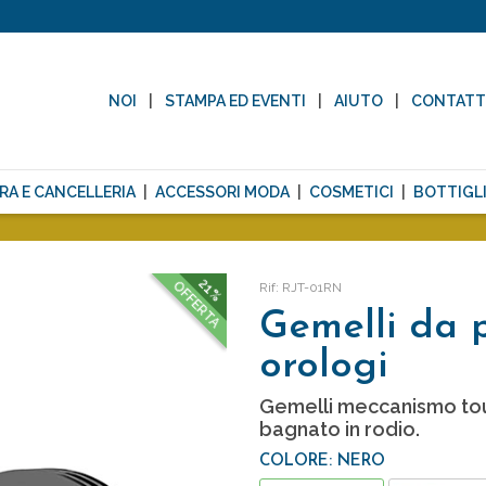
NOI
STAMPA ED EVENTI
AIUTO
CONTAT
RA E CANCELLERIA
ACCESSORI MODA
COSMETICI
BOTTIGLI
21%
OFFERTA
Rif: RJT-01RN
Gemelli da 
orologi
Gemelli meccanismo tou
bagnato in rodio.
COLORE: NERO