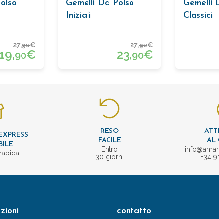
olso
Gemelli Da Polso
Gemelli 
Iniziali
Classici
27,
€
27,
€
90
90
19,
€
23,
€
90
90
RESO
ATT
EXPRESS
FACILE
AL 
BILE
Entro
info@amar
rapida
30 giorni
+34 9
zioni
contatto