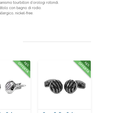
anismo tourbillon d´orologi rotondi.
itolo con bagno di rodio.
allergico, nickel-free.
15%
15%
OFFERTA
OFFERTA