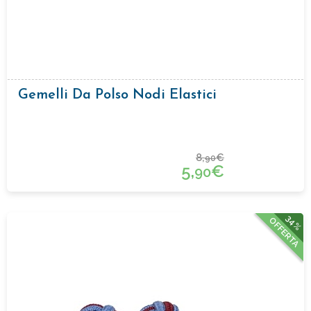
Gemelli Da Polso Nodi Elastici
8,
€
90
5,
€
90
34%
OFFERTA