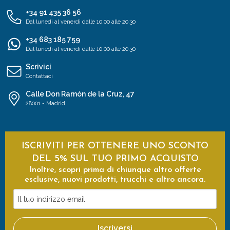
+34 91 435 36 56
Dal lunedì al venerdì dalle 10:00 alle 20:30
+34 683 185 759
Dal lunedì al venerdì dalle 10:00 alle 20:30
Scrivici
Contattaci
Calle Don Ramón de la Cruz, 47
28001 - Madrid
ISCRIVITI PER OTTENERE UNO SCONTO
DEL 5% SUL TUO PRIMO ACQUISTO
Inoltre, scopri prima di chiunque altro offerte
esclusive, nuovi prodotti, trucchi e altro ancora.
Il
tuo
indirizzo
Iscriversi