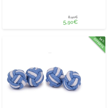
8,
€
90
5,
€
90
34%
OFFERTA