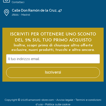
Contattaci
Calle Don Ramón de la Cruz, 47
28001 - Madrid
ISCRIVITI PER OTTENERE UNO SCONTO
DEL 5% SUL TUO PRIMO ACQUISTO
Inoltre, scopri prima di chiunque altro offerte
esclusive, nuovi prodotti, trucchi e altro ancora.
Il
tuo
indirizzo
Iscriversi
email
Copyright © 2026 amarcord-store.com •
Avviso legale
•
Termini e condizioni
d'uso
•
Politica sulle cookie