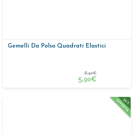
Gemelli Da Polso Quadrati Elastici
8,
€
90
5,
€
90
34%
OFFERTA