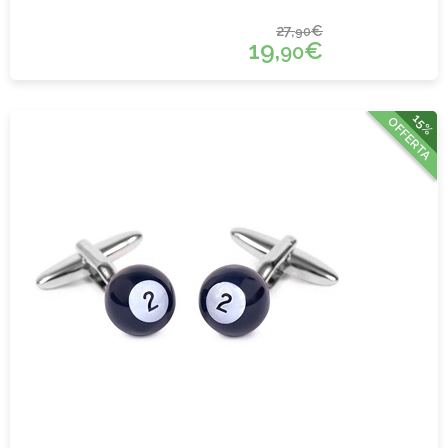
27,
€
90
19,
€
90
15%
OFFERTA