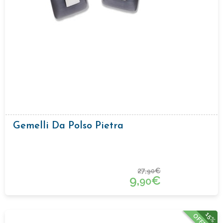
Gemelli Da Polso Pietra
27,
€
90
9,
€
90
15%