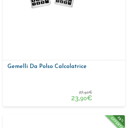
Gemelli Da Polso Calcolatrice
27,
€
90
23,
€
90
29%
OFFERTA