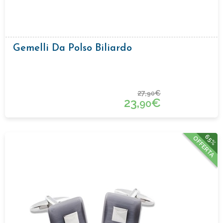
Gemelli Da Polso Biliardo
27,
€
90
23,
€
90
65%
OFFERTA