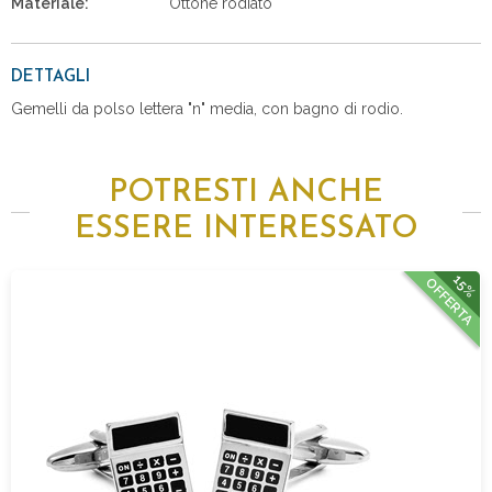
Materiale:
Ottone rodiato
DETTAGLI
Gemelli da polso lettera "n" media, con bagno di rodio.
POTRESTI ANCHE
ESSERE INTERESSATO
15%
OFFERTA