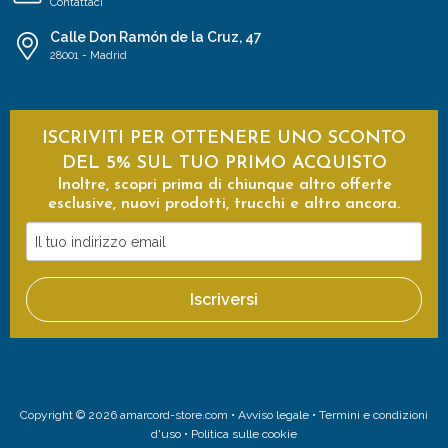
Contattaci
Calle Don Ramón de la Cruz, 47
28001 - Madrid
ISCRIVITI PER OTTENERE UNO SCONTO
DEL 5% SUL TUO PRIMO ACQUISTO
Inoltre, scopri prima di chiunque altro offerte
esclusive, nuovi prodotti, trucchi e altro ancora.
Il
tuo
indirizzo
Iscriversi
email
Copyright © 2026 amarcord-store.com •
Avviso legale
•
Termini e condizioni
d'uso
•
Politica sulle cookie