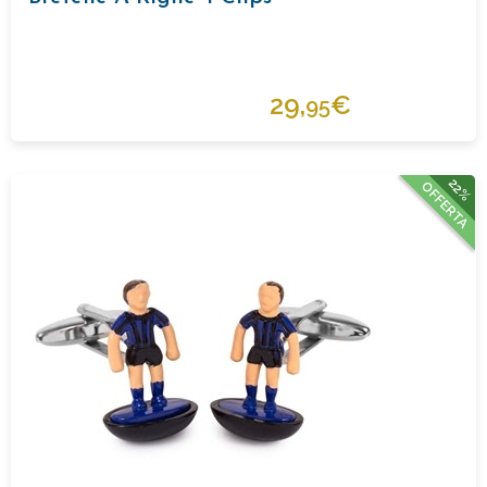
29,
€
95
22%
OFFERTA