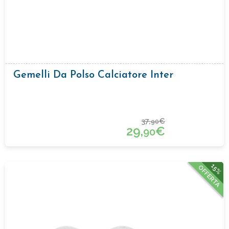
Gemelli Da Polso Calciatore Inter
37,
€
90
29,
€
90
15%
OFFERTA