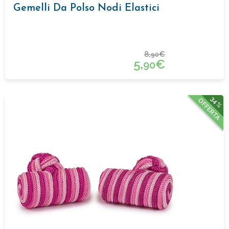
Gemelli Da Polso Nodi Elastici
8,
€
90
5,
€
90
34%
OFFERTA