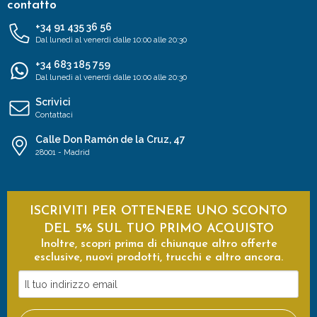
contatto
+34 91 435 36 56
Dal lunedì al venerdì dalle 10:00 alle 20:30
+34 683 185 759
Dal lunedì al venerdì dalle 10:00 alle 20:30
Scrivici
Contattaci
Calle Don Ramón de la Cruz, 47
28001 - Madrid
ISCRIVITI PER OTTENERE UNO SCONTO
DEL 5% SUL TUO PRIMO ACQUISTO
Inoltre, scopri prima di chiunque altro offerte
esclusive, nuovi prodotti, trucchi e altro ancora.
Il
tuo
indirizzo