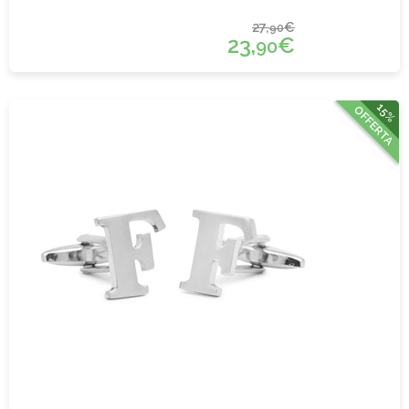
27,
€
90
23,
€
90
15%
OFFERTA