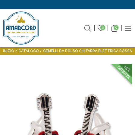
0
0
INIZIO
CATALOGO
GEMELLI DA POLSO CHITARRA ELETTRICA ROSSA
15%
OFFERTA