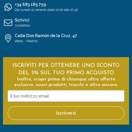
+34 683 185 759
Dal lunedì al venerdì dalle 10:00 alle 20:30
Scrivici
Contattaci
Calle Don Ramón de la Cruz, 47
28001 - Madrid
ISCRIVITI PER OTTENERE UNO SCONTO
DEL 5% SUL TUO PRIMO ACQUISTO
Inoltre, scopri prima di chiunque altro offerte
esclusive, nuovi prodotti, trucchi e altro ancora.
Il
tuo
indirizzo
Iscriversi
email