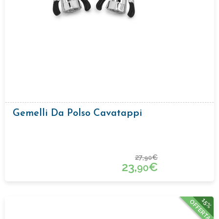
Gemelli Da Polso Cavatappi
27,
€
90
23,
€
90
15%
OFFERTA