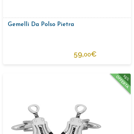
Gemelli Da Polso Pietra
59,
€
00
15%
OFFERTA