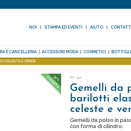
NOI
STAMPA ED EVENTI
AIUTO
CONTAT
RA E CANCELLERIA
ACCESSORI MODA
COSMETICI
BOTTIGLI
CI CELESTE E VERDE
34%
OFFERTA
Rif: 340
Gemelli da 
barilotti elas
celeste e ve
Gemelli da polso in pas
con forma di cilindro.