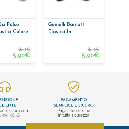
Da Polso
Gemelli Barilotti
stici Colore
Elastici In
Passamaneria Colore
Nero
8,
€
8,
€
90
90
5,
€
5,
€
90
90
ENZIONE
PAGAMENTO
CLIENTE
SEMPLICE E SICURO
cord-store.com
Paga il tuo ordine
1 435 36 56
in tutta sicurezza