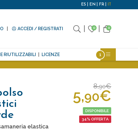
ES
EN
FR
IT
0
0
TO
ACCEDI / REGISTRATI
E RIUTILIZZABILI
LICENZE
8,
€
90
5,
€
polso
90
tici
DISPONIBILE
rde
34% OFFERTA
samaneria elastica