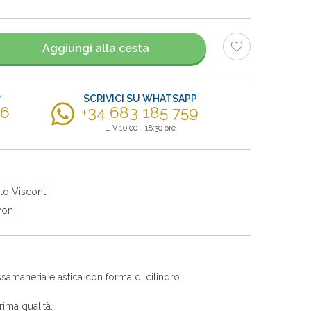
Aggiungi alla cesta
?
SCRIVICI SU WHATSAPP
56
+34 683 185 759
L-V 10:00 - 18:30 ore
lo Visconti
yon
ssamaneria elastica con forma di cilindro.
ima qualità.