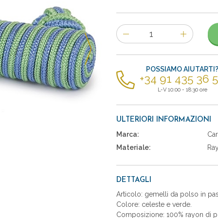
Numero
di
articoli
POSSIAMO AIUTARTI
+34 91 435 36 
L-V 10:00 - 18:30 ore
ULTERIORI INFORMAZIONI
Marca:
Car
Materiale:
Ra
DETTAGLI
Articolo: gemelli da polso in pa
Colore: celeste e verde.
Composizione: 100% rayon di pr