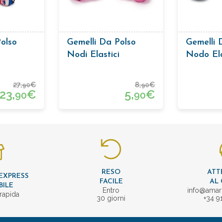
olso
Gemelli Da Polso
Gemelli 
Nodi Elastici
Nodo Ela
Verde
27,
€
8,
€
90
90
23,
€
5,
€
90
90
RESO
ATT
EXPRESS
FACILE
AL 
BILE
Entro
info@amar
rapida
30 giorni
+34 9