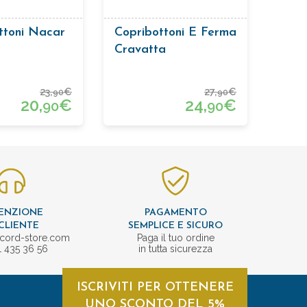
ttoni Nacar
Copribottoni E Ferma
Cravatta
23,
€
27,
€
90
90
20,
€
24,
€
90
90
ENZIONE
PAGAMENTO
CLIENTE
SEMPLICE E SICURO
cord-store.com
Paga il tuo ordine
1 435 36 56
in tutta sicurezza
ISCRIVITI PER OTTENERE
UNO SCONTO DEL 5%