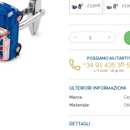
23,90€
23,
Numero
di
articoli
POSSIAMO AIUTARTI
+34 91 435 36 
L-V 10:00 - 18:30 ore
ULTERIORI INFORMAZIONI
Marca:
Car
Materiale:
Ott
DETTAGLI