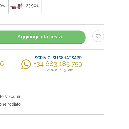
90€
23,90€
Aggiungi alla cesta
?
SCRIVICI SU WHATSAPP
56
+34 683 185 759
L-V 10:00 - 18:30 ore
lo Visconti
one rodiato