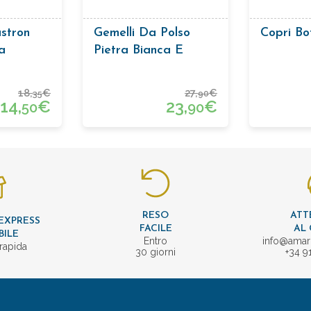
astron
Gemelli Da Polso
Copri Bo
a
Pietra Bianca E
Nera
18,
€
27,
€
35
90
14,
€
23,
€
50
90
RESO
ATT
EXPRESS
FACILE
AL 
BILE
Entro
info@amar
rapida
30 giorni
+34 9