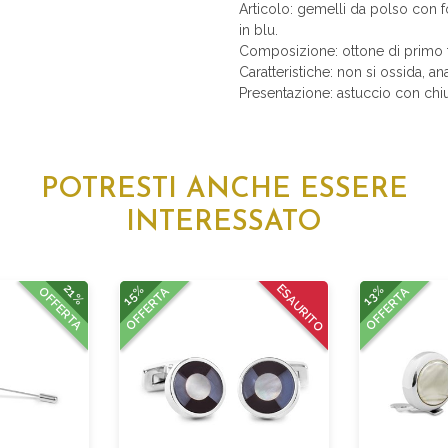
Articolo: gemelli da polso con fo
in blu.
Composizione: ottone di primo t
Caratteristiche: non si ossida, an
Presentazione: astuccio con chiu
POTRESTI ANCHE ESSERE
INTERESSATO
21%
15%
ESAURITO
13%
OFFERTA
OFFERTA
OFFERTA