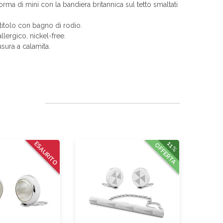
rma di mini con la bandiera britannica sul tetto smaltati
itolo con bagno di rodio.
allergico, nickel-free.
sura a calamita.
ESAURITO
11%
OFFERTA