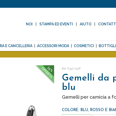
NOI
STAMPA ED EVENTI
AIUTO
CONTAT
RA E CANCELLERIA
ACCESSORI MODA
COSMETICI
BOTTIGLI
15%
OFFERTA
Rif: F317-02P
Gemelli da p
blu
Gemelli per camicia a fo
COLORE: BLU, ROSSO E BI