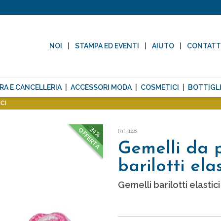
NOI
STAMPA ED EVENTI
AIUTO
CONTAT
RA E CANCELLERIA
ACCESSORI MODA
COSMETICI
BOTTIGLI
CI
34%
OFFERTA
Rif: 148
Gemelli da 
barilotti elas
Gemelli barilotti elastic