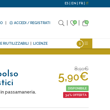
ES
EN
FR
IT
0
0
TO
ACCEDI / REGISTRATI
E RIUTILIZZABILI
LICENZE
8,
€
90
5,
€
polso
90
tici
DISPONIBILE
i in passamaneria.
34% OFFERTA