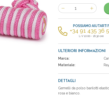
Numero
di
articoli
POSSIAMO AIUTARTI
+34 91 435 36 
L-V 10:00 - 18:30 ore
ULTERIORI INFORMAZIONI
Marca:
Car
Materiale:
Ra
DETTAGLI
Gemelli da polso barilotti elasti
rosa e bianco.