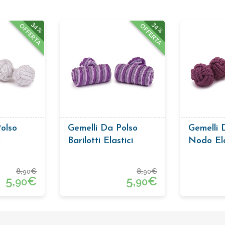
34%
34%
OFFERTA
OFFERTA
olso
Gemelli Da Polso
Gemelli 
i
Barilotti Elastici
Nodo Ela
Bordeau
8,
€
8,
€
90
90
5,
€
5,
€
90
90