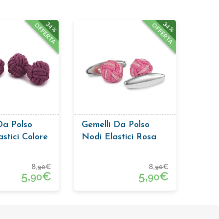
34%
34%
OFFERTA
OFFERTA
Da Polso
Gemelli Da Polso
stici Colore
Nodi Elastici Rosa
x
8,
€
8,
€
90
90
5,
€
5,
€
90
90