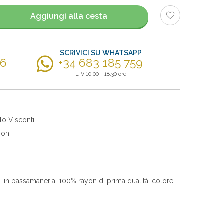
Aggiungi alla cesta
?
SCRIVICI SU WHATSAPP
56
+34 683 185 759
L-V 10:00 - 18:30 ore
lo Visconti
yon
ci in passamaneria. 100% rayon di prima qualità. colore: