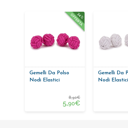
34%
OFFERTA
Gemelli Da Polso
Gemelli Da P
Nodi Elastici
Nodi Elastic
8,
€
90
5,
€
90