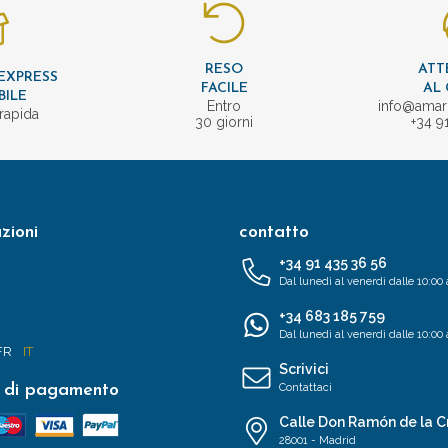
RESO
ATT
EXPRESS
FACILE
AL 
BILE
Entro
info@amar
rapida
30 giorni
+34 9
zioni
contatto
+34 91 435 36 56
Dal lunedì al venerdì dalle 10:00 
+34 683 185 759
Dal lunedì al venerdì dalle 10:00 
FR
IT
Scrivici
 di pagamento
Contattaci
Calle Don Ramón de la C
28001 - Madrid