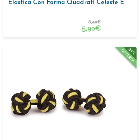
Elastica Con Forma Quadrati Celeste E
Blu
8,
€
90
5,
€
90
34%
OFFERTA