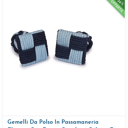
34%
OFFERTA
Gemelli Da Polso In Passamaneria