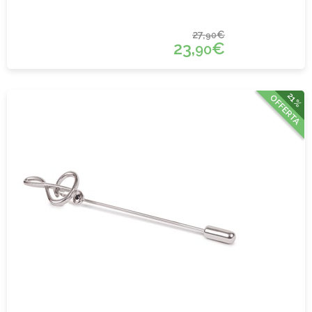
27,
€
90
23,
€
90
21%
OFFERTA