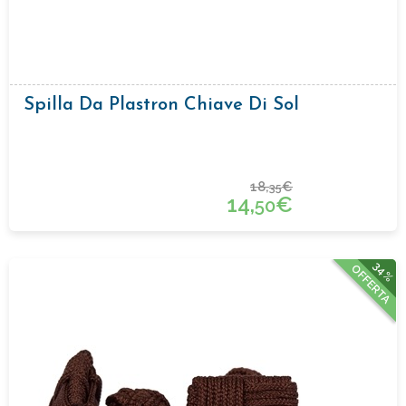
Spilla Da Plastron Chiave Di Sol
18,
€
35
14,
€
50
34%
OFFERTA