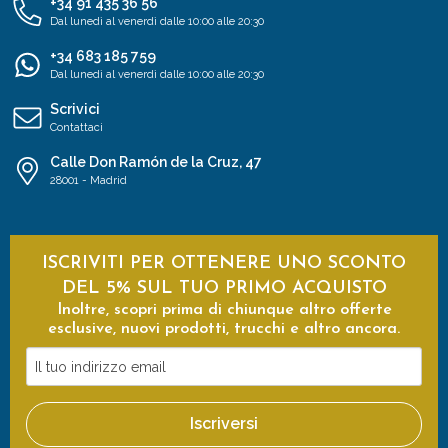
+34 91 435 36 56
Dal lunedì al venerdì dalle 10:00 alle 20:30
+34 683 185 759
Dal lunedì al venerdì dalle 10:00 alle 20:30
Scrivici
Contattaci
Calle Don Ramón de la Cruz, 47
28001 - Madrid
ISCRIVITI PER OTTENERE UNO SCONTO
DEL 5% SUL TUO PRIMO ACQUISTO
Inoltre, scopri prima di chiunque altro offerte
esclusive, nuovi prodotti, trucchi e altro ancora.
Il
tuo
indirizzo
Iscriversi
email