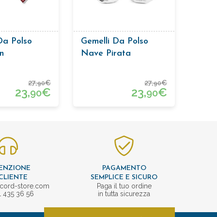
Da Polso
Gemelli Da Polso
n
Nave Pirata
27,
€
27,
€
90
90
23,
€
23,
€
90
90
ENZIONE
PAGAMENTO
CLIENTE
SEMPLICE E SICURO
cord-store.com
Paga il tuo ordine
1 435 36 56
in tutta sicurezza