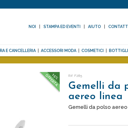
NOI
STAMPA ED EVENTI
AIUTO
CONTAT
RA E CANCELLERIA
ACCESSORI MODA
COSMETICI
BOTTIGLI
15%
OFFERTA
Rif: F285
Gemelli da 
aereo linea
Gemelli da polso aereo 