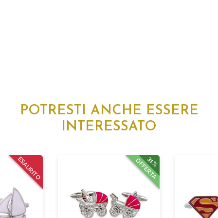
POTRESTI ANCHE ESSERE
INTERESSATO
ESAURITO
31%
OFFERTA