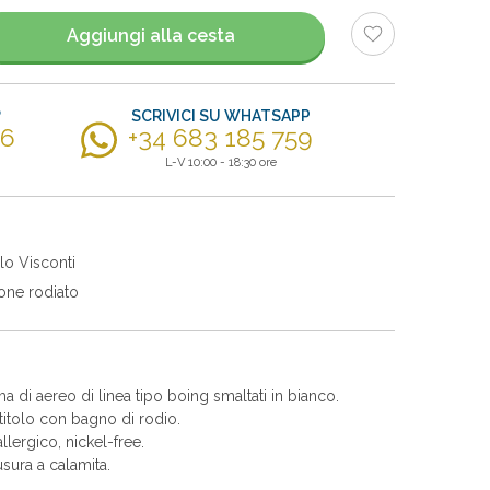
Aggiungi alla cesta
?
SCRIVICI SU WHATSAPP
56
+34 683 185 759
L-V 10:00 - 18:30 ore
lo Visconti
one rodiato
a di aereo di linea tipo boing smaltati in bianco.
itolo con bagno di rodio.
allergico, nickel-free.
sura a calamita.