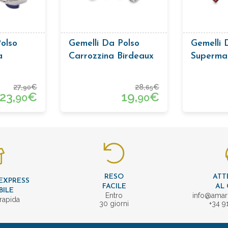
olso
Gemelli Da Polso
Gemelli 
a
Carrozzina Birdeaux
Superma
27,
€
28,
€
90
65
23,
€
19,
€
90
90
RESO
ATT
EXPRESS
FACILE
AL 
BILE
Entro
info@amar
rapida
30 giorni
+34 9