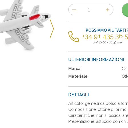
Numero
di
articoli
POSSIAMO AIUTARTI
+34 91 435 36 
L-V 10:00 - 18:30 ore
ULTERIORI INFORMAZIONI
Marca:
Car
Materiale:
Ott
DETTAGLI
Articolo: gemelli da polso a form
Composizione: ottone di primo t
Caratteristiche: non si ossida, an
Presentazione: astuccio con chiu