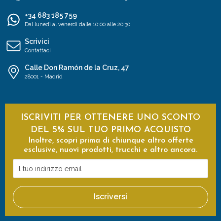
+34 683 185 759
Dal lunedì al venerdì dalle 10:00 alle 20:30
Scrivici
Contattaci
Calle Don Ramón de la Cruz, 47
28001 - Madrid
ISCRIVITI PER OTTENERE UNO SCONTO
DEL 5% SUL TUO PRIMO ACQUISTO
Inoltre, scopri prima di chiunque altro offerte
esclusive, nuovi prodotti, trucchi e altro ancora.
Il
tuo
indirizzo
Iscriversi
email