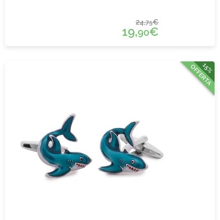
24,
€
75
19,
€
90
15%
OFFERTA