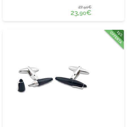
27,
€
90
23,
€
90
15%
OFFERTA