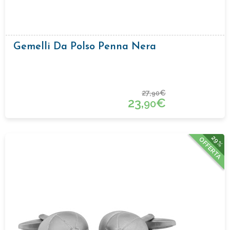
Gemelli Da Polso Penna Nera
27,
€
90
23,
€
90
29%
OFFERTA