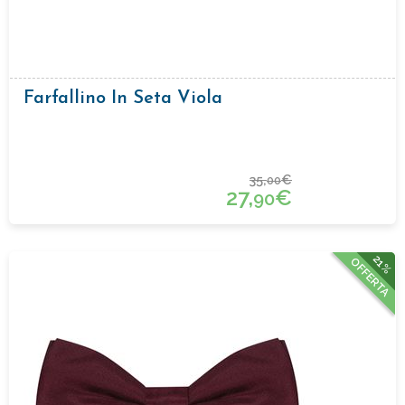
Farfallino In Seta Viola
35,
€
00
27,
€
90
21%
OFFERTA