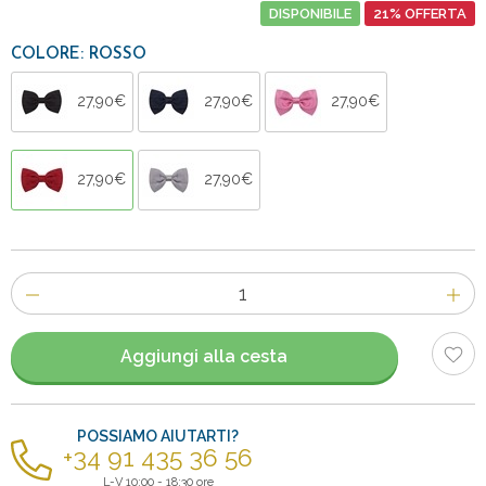
DISPONIBILE
21% OFFERTA
COLORE: ROSSO
27,90€
27,90€
27,90€
27,90€
27,90€
Numero
di
articoli
Aggiungi alla cesta
POSSIAMO AIUTARTI?
+34 91 435 36 56
L-V 10:00 - 18:30 ore