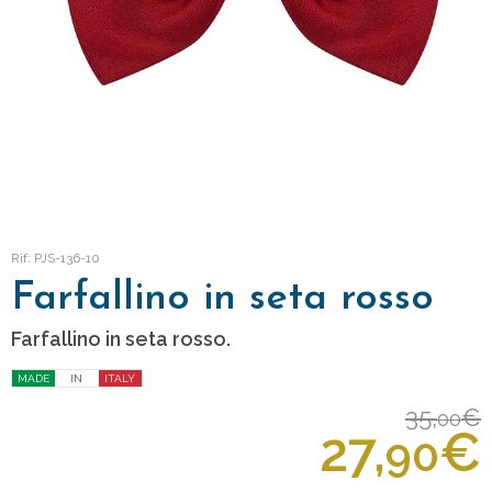
Rif: PJS-136-10
Farfallino in seta rosso
Farfallino in seta rosso.
MADE
IN
ITALY
35,
€
00
27,
€
90