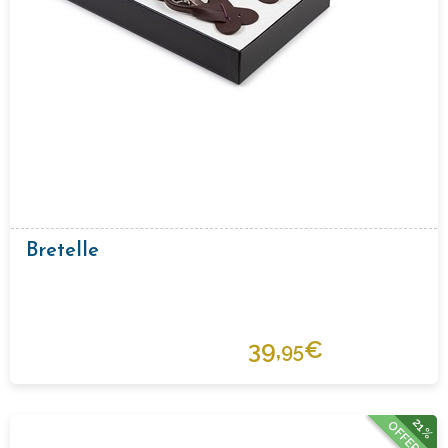
Bretelle
39,
€
95
21%
OFFERTA