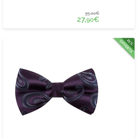
35,
€
00
27,
€
90
21%
OFFERTA