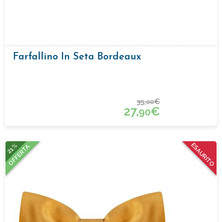
Farfallino In Seta Bordeaux
35,
€
00
27,
€
90
21%
ESAURITO
OFFERTA