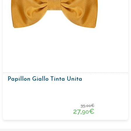
Papillon Giallo Tinta Unita
35,
€
00
27,
€
90