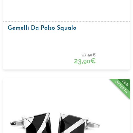
Gemelli Da Polso Squalo
27,
€
90
23,
€
90
29%
OFFERTA