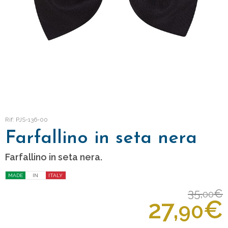
Rif: PJS-136-00
Farfallino in seta nera
Farfallino in seta nera.
MADE
IN
ITALY
35,
€
00
27,
€
90