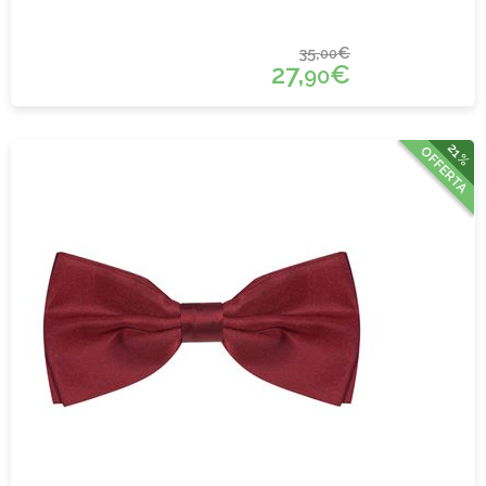
35,
€
00
27,
€
90
21%
OFFERTA