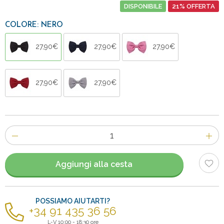
DISPONIBILE
21% OFFERTA
COLORE: NERO
27,90€
27,90€
27,90€
27,90€
27,90€
Numero
di
articoli
Aggiungi alla cesta
POSSIAMO AIUTARTI?
+34 91 435 36 56
L-V 10:00 - 18:30 ore