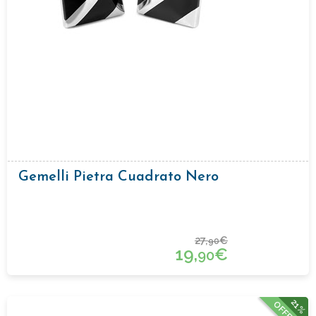
Gemelli Pietra Cuadrato Nero
27,
€
90
19,
€
90
21%