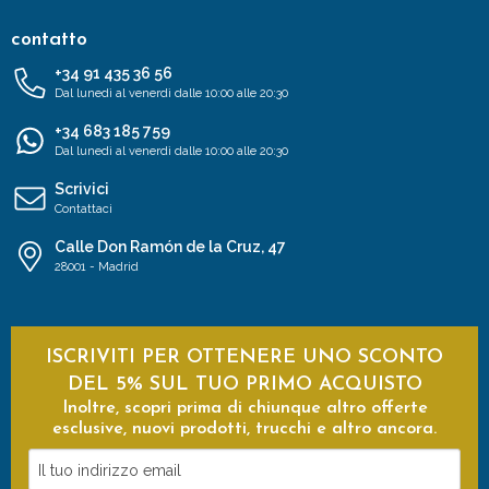
contatto
+34 91 435 36 56
Dal lunedì al venerdì dalle 10:00 alle 20:30
+34 683 185 759
Dal lunedì al venerdì dalle 10:00 alle 20:30
Scrivici
Contattaci
Calle Don Ramón de la Cruz, 47
28001 - Madrid
ISCRIVITI PER OTTENERE UNO SCONTO
DEL 5% SUL TUO PRIMO ACQUISTO
Inoltre, scopri prima di chiunque altro offerte
esclusive, nuovi prodotti, trucchi e altro ancora.
Il
tuo