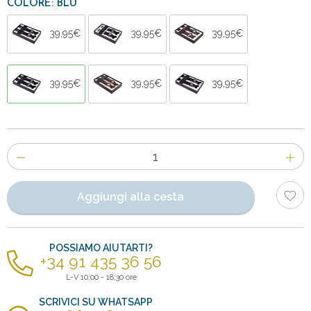
COLORE: BLU
39,95€
39,95€
39,95€
39,95€
39,95€
39,95€
Numero
di
articoli
Aggiungi alla cesta
POSSIAMO AIUTARTI?
+34 91 435 36 56
L-V 10:00 - 18:30 ore
SCRIVICI SU WHATSAPP