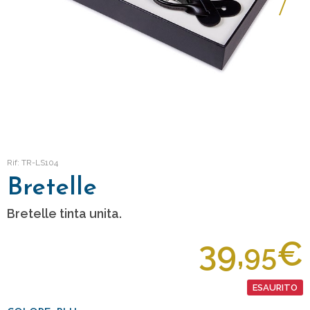
Rif: TR-LS104
Bretelle
Bretelle tinta unita.
39,
€
95
ESAURITO