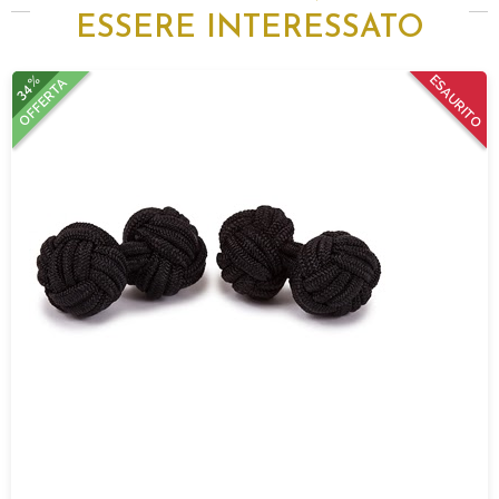
ESSERE INTERESSATO
34%
ESAURITO
OFFERTA