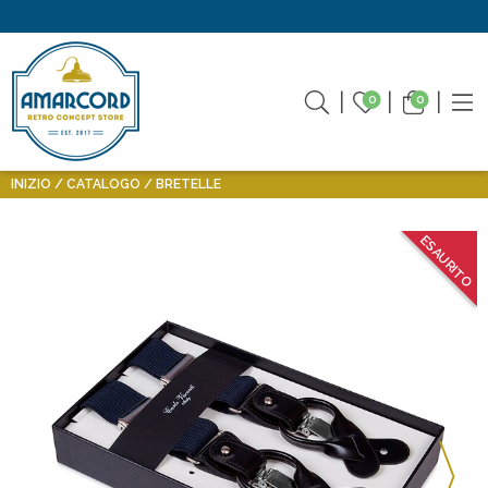
0
0
INIZIO
CATALOGO
BRETELLE
ESAURITO