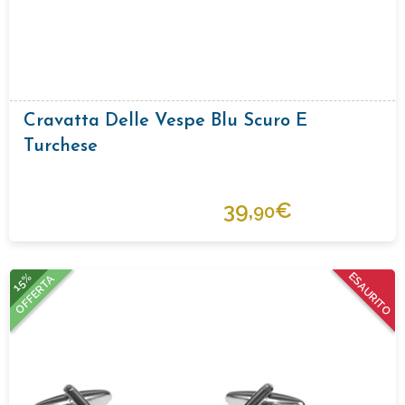
Cravatta Delle Vespe Blu Scuro E
Turchese
39,
€
90
15%
ESAURITO
OFFERTA