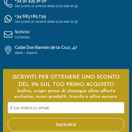
+34 91 435 36 56
Dal lunedì al venerdì dalle 10:00 alle 20:30
+34 683 185 759
Dal lunedì al venerdì dalle 10:00 alle 20:30
Scrivici
Contattaci
Calle Don Ramón de la Cruz, 47
28001 - Madrid
ISCRIVITI PER OTTENERE UNO SCONTO
DEL 5% SUL TUO PRIMO ACQUISTO
Inoltre, scopri prima di chiunque altro offerte
esclusive, nuovi prodotti, trucchi e altro ancora.
Il
tuo
indirizzo
Iscriversi
email