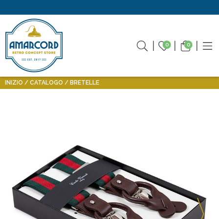
0
0
INIZIO
CATALOGO
BRETELLE