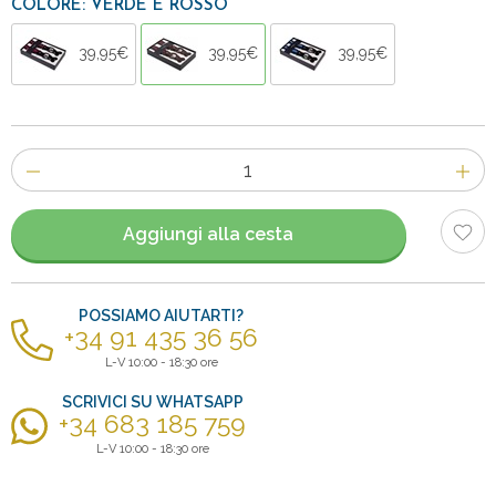
COLORE: VERDE E ROSSO
39,95€
39,95€
39,95€
Numero
di
articoli
Aggiungi alla cesta
POSSIAMO AIUTARTI?
+34 91 435 36 56
L-V 10:00 - 18:30 ore
SCRIVICI SU WHATSAPP
+34 683 185 759
L-V 10:00 - 18:30 ore