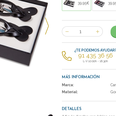
39,95€
39,9
Número
de
artículos
¿TE PODEMOS AYUDAR
91 435 36 56
L-V 10:00h - 18:30h
MÁS INFORMACIÓN
Marca:
Car
Material:
Gom
DETALLES