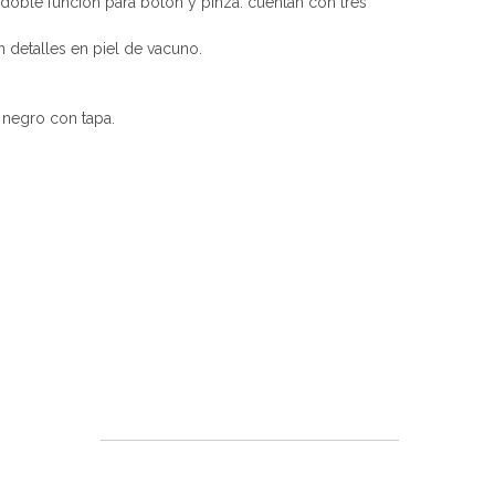
n doble función para botón y pinza. cuentan con tres
 detalles en piel de vacuno.
 negro con tapa.