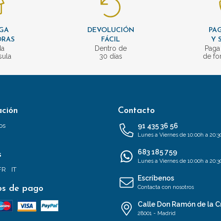
GA
DEVOLUCIÓN
PAG
ORAS
FÁCIL
Y 
da
Dentro de
Paga
sula
30 días
de fo
ación
Contacto
os
91 435 36 56
Lunes a Viernes de 10:00h a 20:3
683 185 759
s
Lunes a Viernes de 10:00h a 20:3
FR
IT
Escríbenos
s de pago
Contacta con nosotros
Calle Don Ramón de la C
28001 - Madrid