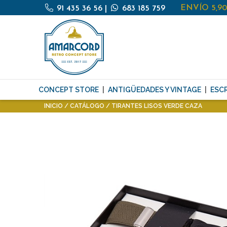
ENVÍO 5,9
91 435 36 56
|
683 185 759
CONCEPT STORE
ANTIGÜEDADES Y VINTAGE
ESCR
INICIO
CATÁLOGO
TIRANTES LISOS VERDE CAZA