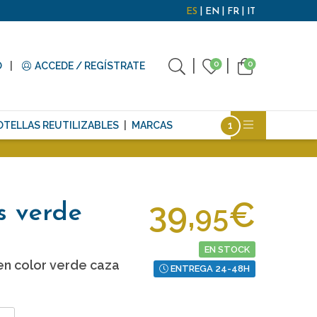
ES
EN
FR
IT
0
0
O
ACCEDE / REGÍSTRATE
OTELLAS REUTILIZABLES
MARCAS
39,
€
95
os verde
EN STOCK
 en color verde caza
ENTREGA 24-48H