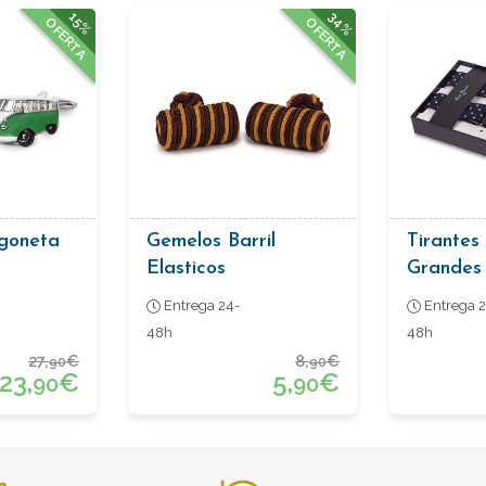
34%
15%
OFERTA
OFERTA
goneta
Gemelos Barril
Tirantes
Elasticos
Grandes
Entrega 24-
Entrega 2
48h
48h
27,
€
8,
€
90
90
23,
€
5,
€
90
90