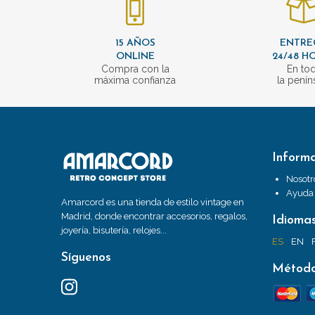
15 AÑOS
ENTRE
ONLINE
24/48 H
Compra con la
En to
máxima confianza
la penín
Inform
Nosotr
Ayuda
Amarcord es una tienda de estilo vintage en
Madrid, donde encontrar accesorios, regalos,
Idioma
joyería, bisutería, relojes...
ES
EN
Síguenos
Método