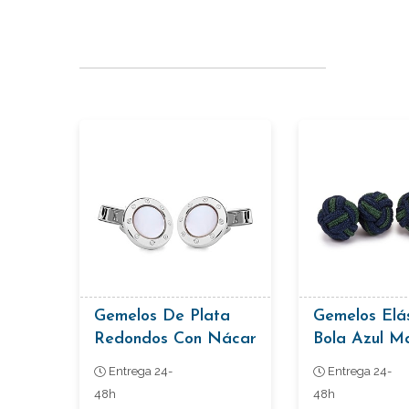
Gemelos De Plata
Gemelos Elá
Redondos Con Nácar
Bola Azul M
Verde
Entrega 24-
Entrega 24-
48h
48h