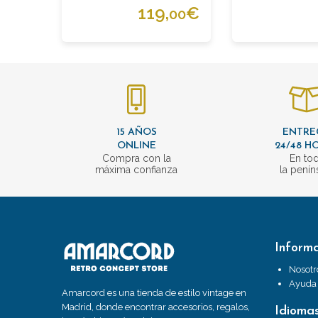
119,
€
00
15 AÑOS
ENTRE
ONLINE
24/48 H
Compra con la
En to
máxima confianza
la penín
Inform
Nosotr
Ayuda
Amarcord es una tienda de estilo vintage en
Madrid, donde encontrar accesorios, regalos,
Idioma