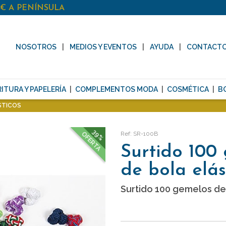
0€ A PENÍNSULA
NOSOTROS
MEDIOS Y EVENTOS
AYUDA
CONTACT
ITURA Y PAPELERÍA
COMPLEMENTOS MODA
COSMÉTICA
B
STICOS
39%
Ref: SR-100B
OFERTA
Surtido 100
de bola elás
Surtido 100 gemelos de 