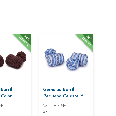
34%
34%
OFERTA
OFERTA
Barril
Gemelos Barril
 Color
Pequeño Celeste Y
Blanco
4-
Entrega 24-
48h