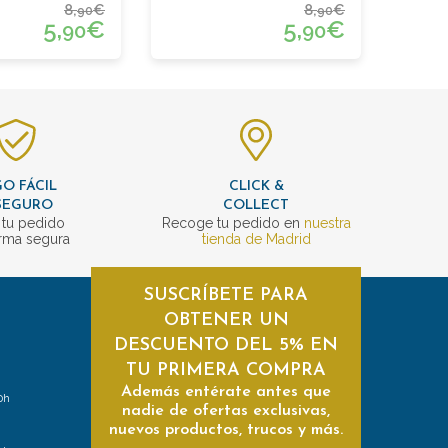
8,
€
8,
€
90
90
5,
€
5,
€
90
90
O FÁCIL
CLICK &
SEGURO
COLLECT
 tu pedido
Recoge tu pedido en
nuestra
rma segura
tienda de Madrid
SUSCRÍBETE PARA
OBTENER UN
DESCUENTO DEL 5% EN
TU PRIMERA COMPRA
Además entérate antes que
0h
nadie de ofertas exclusivas,
nuevos productos, trucos y más.