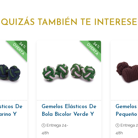
QUIZÁS TAMBIÉN TE INTERESE
34%
34%
OFERTA
OFERTA
sticos De
Gemelos Elásticos De
Gemelos 
arino Y
Bola Bicolor Verde Y
Pequeño
Lavanda
Marrón
Entrega 24-
Entrega 2
48h
48h