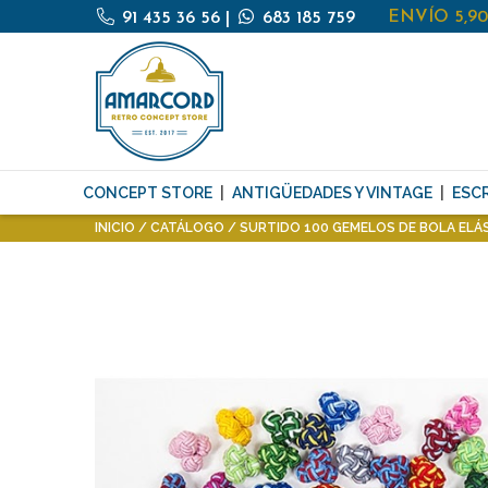
ENVÍO 5,9
91 435 36 56
|
683 185 759
CONCEPT STORE
ANTIGÜEDADES Y VINTAGE
ESCR
INICIO
CATÁLOGO
SURTIDO 100 GEMELOS DE BOLA ELÁ