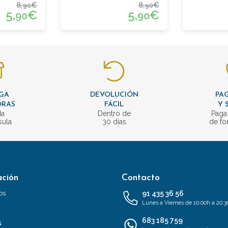
8,
€
8,
€
90
90
5,
€
5,
€
90
90
GA
DEVOLUCIÓN
PAG
ORAS
FÁCIL
Y 
da
Dentro de
Paga
sula
30 días
de fo
ación
Contacto
os
91 435 36 56
Lunes a Viernes de 10:00h a 20:3
683 185 759
s