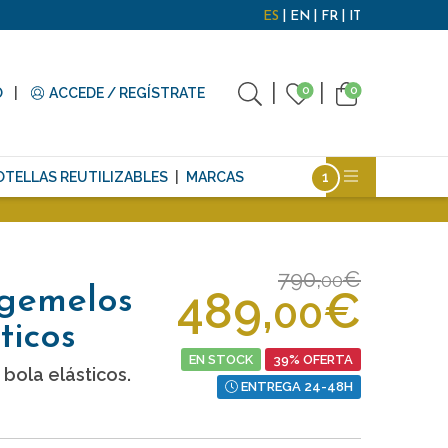
ES
EN
FR
IT
0
0
O
ACCEDE / REGÍSTRATE
OTELLAS REUTILIZABLES
MARCAS
790,
€
00
489,
€
 gemelos
00
ticos
EN STOCK
39% OFERTA
bola elásticos.
ENTREGA 24-48H