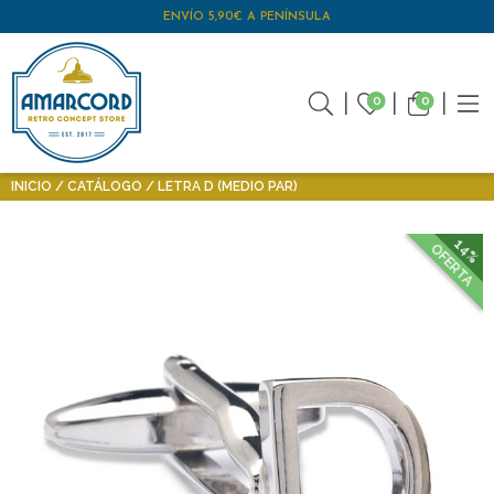
ENVÍO 5,90€ A PENÍNSULA
0
0
INICIO
CATÁLOGO
LETRA D (MEDIO PAR)
14%
OFERTA