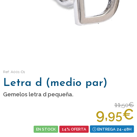
Ref: A001-D1
Letra d (medio par)
Gemelos letra d pequeña.
11,
€
50
9,
€
95
EN STOCK
14% OFERTA
ENTREGA 24-48H