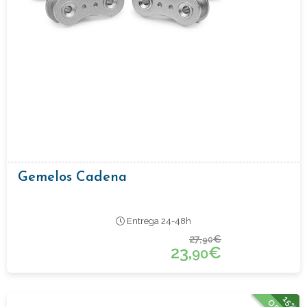
Gemelos Cadena
Entrega 24-48h
27,
€
90
23,
€
90
15%