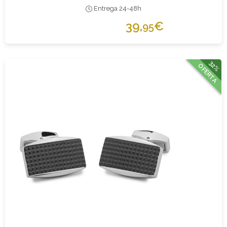
Entrega 24-48h
39,
€
95
32%
OFERTA