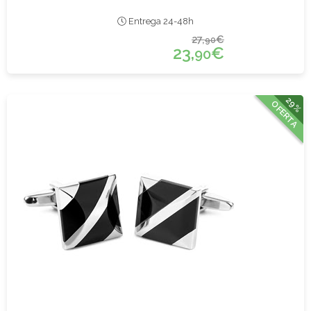
Entrega 24-48h
27,
€
90
23,
€
90
29%
OFERTA