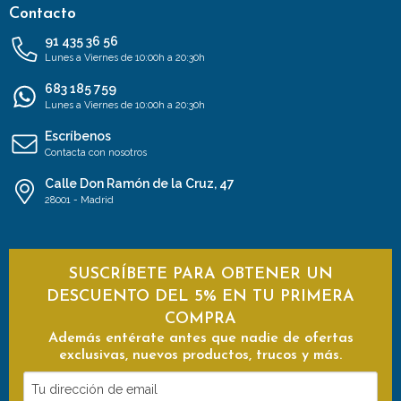
Contacto
91 435 36 56
Lunes a Viernes de 10:00h a 20:30h
683 185 759
Lunes a Viernes de 10:00h a 20:30h
Escríbenos
Contacta con nosotros
Calle Don Ramón de la Cruz, 47
28001 - Madrid
SUSCRÍBETE PARA OBTENER UN
DESCUENTO DEL 5% EN TU PRIMERA
COMPRA
Además entérate antes que nadie de ofertas
exclusivas, nuevos productos, trucos y más.
Tu