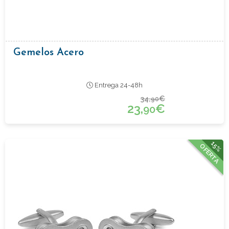
Gemelos Acero
Entrega 24-48h
34,
€
90
23,
€
90
15%
OFERTA