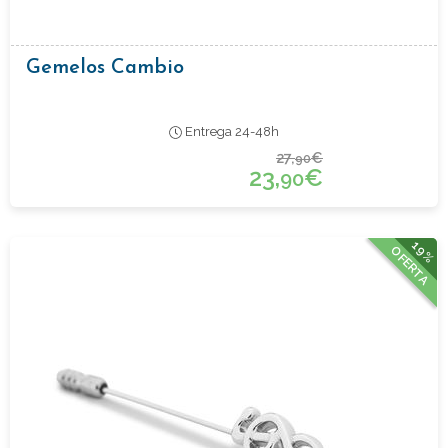
Gemelos Cambio
Entrega 24-48h
27,
€
90
23,
€
90
19%
OFERTA