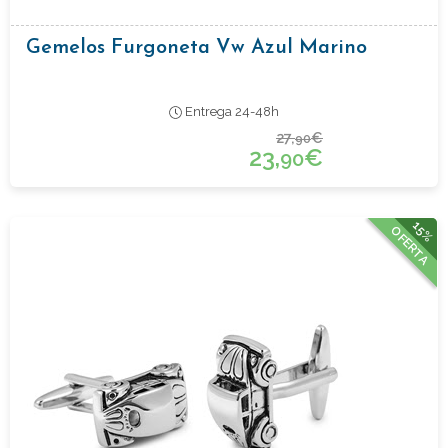
Gemelos Furgoneta Vw Azul Marino
Entrega 24-48h
27,
€
90
23,
€
90
15%
OFERTA