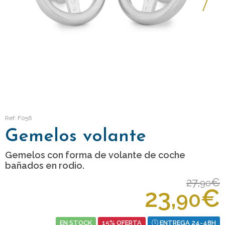
Ref: F056
Gemelos volante
Gemelos con forma de volante de coche
bañados en rodio.
27,
€
90
23,
€
90
EN STOCK
15% OFERTA
ENTREGA 24-48H