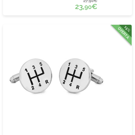
27,
€
90
23,
€
90
15%
OFERTA