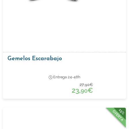
Gemelos Escarabajo
Entrega 24-48h
27,
€
90
23,
€
90
15%
OFERTA