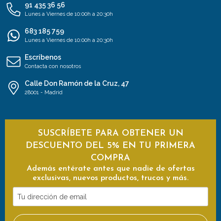
91 435 36 56
Lunes a Viernes de 10:00h a 20:30h
683 185 759
Lunes a Viernes de 10:00h a 20:30h
Escríbenos
Contacta con nosotros
Calle Don Ramón de la Cruz, 47
28001 - Madrid
SUSCRÍBETE PARA OBTENER UN
DESCUENTO DEL 5% EN TU PRIMERA
COMPRA
Además entérate antes que nadie de ofertas
exclusivas, nuevos productos, trucos y más.
Tu
dirección
de