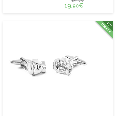
27,
€
90
19,
€
90
15%
OFERTA