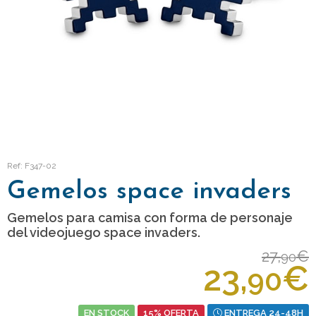
Ref: F347-02
Gemelos space invaders
Gemelos para camisa con forma de personaje
del videojuego space invaders.
27,
€
90
23,
€
90
EN STOCK
15% OFERTA
ENTREGA 24-48H