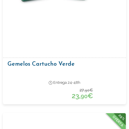
Gemelos Cartucho Verde
Entrega 24-48h
27,
€
90
23,
€
90
29%
OFERTA