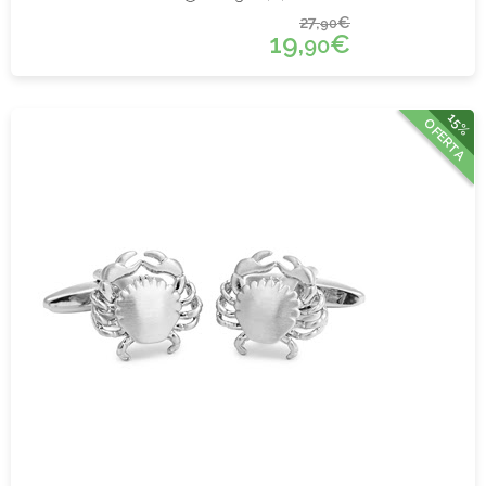
27,
€
90
19,
€
90
15%
OFERTA