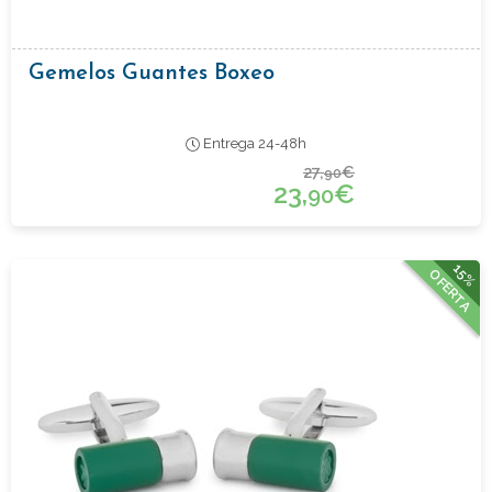
Gemelos Guantes Boxeo
Entrega 24-48h
27,
€
90
23,
€
90
15%
OFERTA