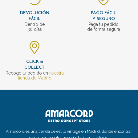
DEVOLUCIÓN
PAGO FÁCIL
FÁCIL
Y SEGURO
Dentro de
Paga tu pedido
30 días
de forma segura
CLICK &
COLLECT
Recoge tu pedido en
nuestra
tienda de Madrid
Amarcord es una tienda de estilo vintage en Madrid, donde encontrar
accesorios, regalos, joyería, bisutería, relojes...