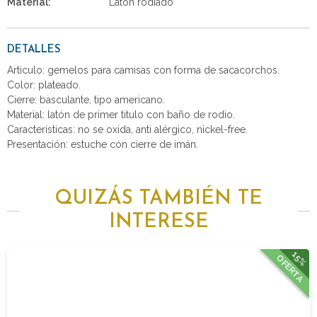
Material:
Latón rodiado
DETALLES
Articulo: gemelos para camisas con forma de sacacorchos.
Color: plateado.
Cierre: basculante, tipo americano.
Material: latón de primer titulo con baño de rodio.
Características: no se oxida, anti alérgico, nickel-free.
Presentación: estuche con cierre de imán.
QUIZÁS TAMBIÉN TE
INTERESE
15%
OFERTA