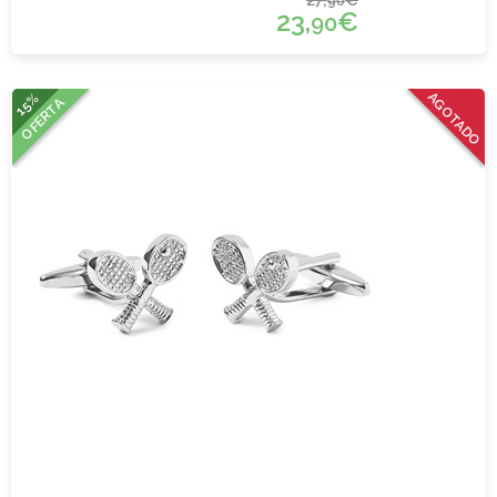
90
23,
€
90
15%
AGOTADO
OFERTA