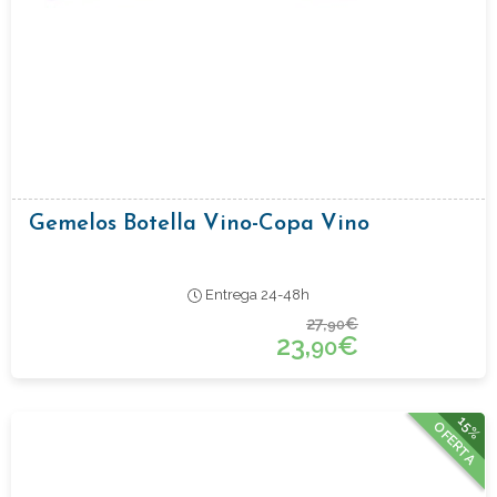
Gemelos Botella Vino-Copa Vino
Entrega 24-48h
27,
€
90
23,
€
90
15%
OFERTA