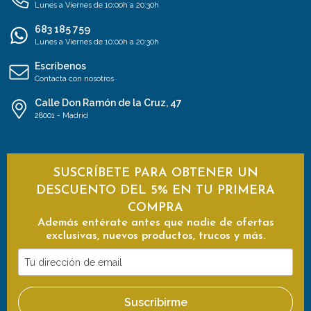
Lunes a Viernes de 10:00h a 20:30h
683 185 759
Lunes a Viernes de 10:00h a 20:30h
Escríbenos
Contacta con nosotros
Calle Don Ramón de la Cruz, 47
28001 - Madrid
SUSCRÍBETE PARA OBTENER UN
DESCUENTO DEL 5% EN TU PRIMERA
COMPRA
Además entérate antes que nadie de ofertas
exclusivas, nuevos productos, trucos y más.
Tu
dirección
de
Suscribirme
email