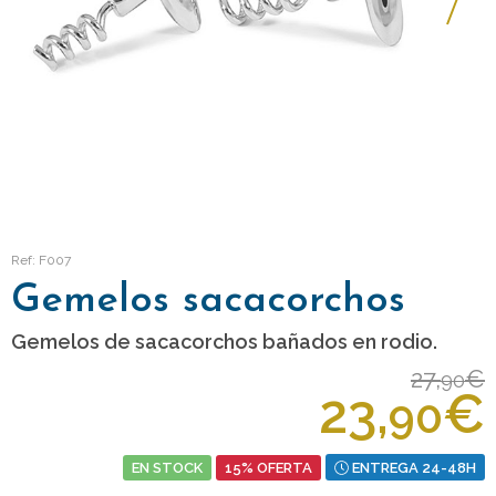
Ref: F007
Gemelos sacacorchos
Gemelos de sacacorchos bañados en rodio.
27,
€
90
23,
€
90
EN STOCK
15% OFERTA
ENTREGA 24-48H