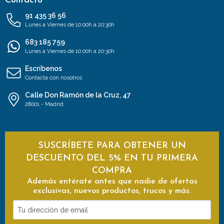
Contacto
91 435 36 56
Lunes a Viernes de 10:00h a 20:30h
683 185 759
Lunes a Viernes de 10:00h a 20:30h
Escríbenos
Contacta con nosotros
Calle Don Ramón de la Cruz, 47
28001 - Madrid
SUSCRÍBETE PARA OBTENER UN
DESCUENTO DEL 5% EN TU PRIMERA
COMPRA
Además entérate antes que nadie de ofertas
exclusivas, nuevos productos, trucos y más.
Tu
dirección