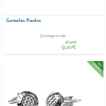
Gemelos Piedra
Entrega 24-48h
27,
€
90
9,
€
90
15%
OFERTA