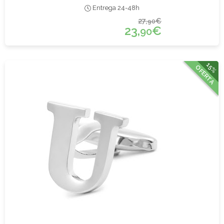
Entrega 24-48h
27,
€
90
23,
€
90
15%
OFERTA