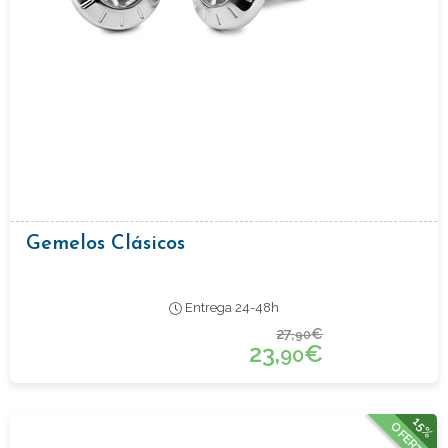
Gemelos Clásicos
Entrega 24-48h
27,
€
90
23,
€
90
15%
OFERTA