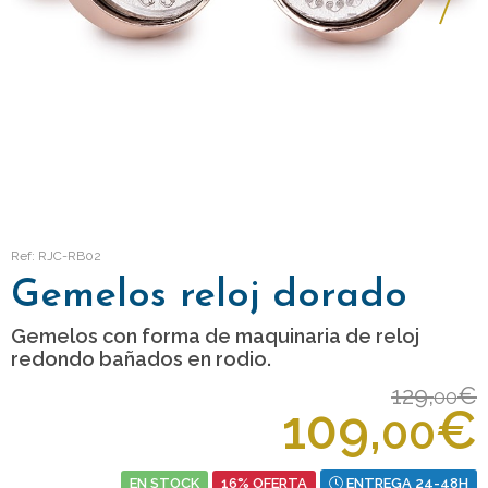
Ref: RJC-RB02
Gemelos reloj dorado
Gemelos con forma de maquinaria de reloj
redondo bañados en rodio.
129,
€
00
109,
€
00
EN STOCK
16% OFERTA
ENTREGA 24-48H