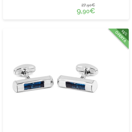
27,
€
90
9,
€
90
15%
OFERTA