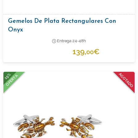
Gemelos De Plata Rectangulares Con
Onyx
Entrega 24-48h
139,
€
00
15%
AGOTADO
OFERTA