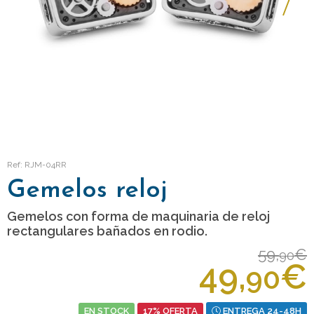
Ref: RJM-04RR
Gemelos reloj
Gemelos con forma de maquinaria de reloj
rectangulares bañados en rodio.
59,
€
90
49,
€
90
EN STOCK
17% OFERTA
ENTREGA 24-48H