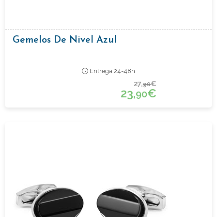
Gemelos De Nivel Azul
Entrega 24-48h
27,
€
90
23,
€
90