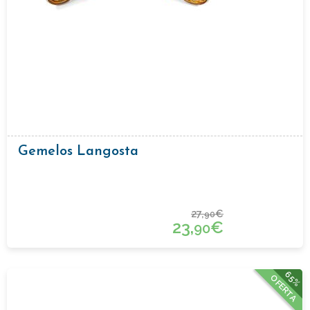
Gemelos Langosta
27,
€
90
23,
€
90
65%
OFERTA