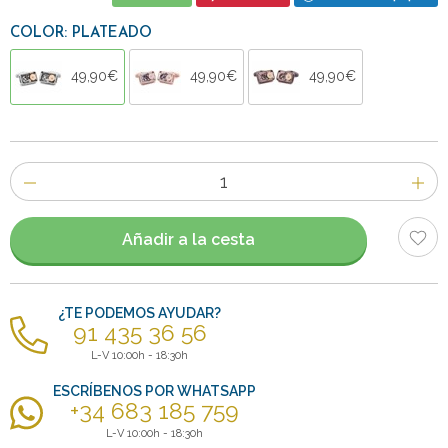
COLOR: PLATEADO
49,90€
49,90€
49,90€
Número
de
artículos
Añadir a la cesta
¿TE PODEMOS AYUDAR?
91 435 36 56
L-V 10:00h - 18:30h
ESCRÍBENOS POR WHATSAPP
+34 683 185 759
L-V 10:00h - 18:30h