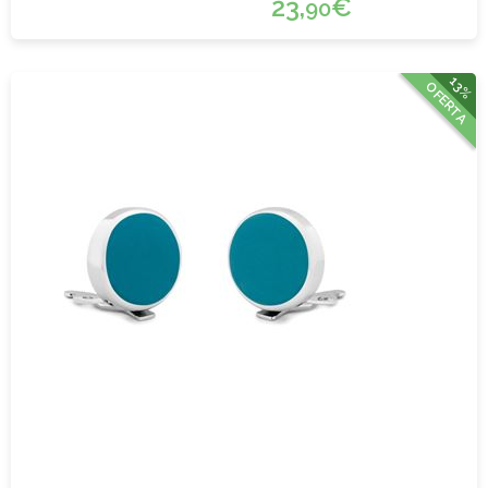
23,
€
90
13%
OFERTA