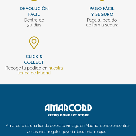
DEVOLUCIÓN
PAGO FÁCIL
FÁCIL
Y SEGURO
Dentro de
Paga tu pedido
30 días
de forma segura
CLICK &
COLLECT
Recoge tu pedido en
nuestra
tienda de Madrid
Amarcord es una tienda de estilo vintage en Madrid, donde encontrar
accesorios, regalos, joyería, bisutería, relojes...