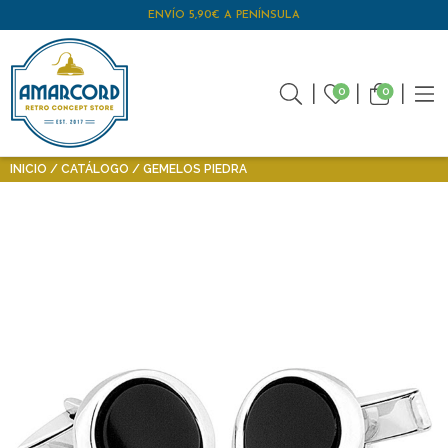
ENVÍO 5,90€ A PENÍNSULA
0
0
INICIO
CATÁLOGO
GEMELOS PIEDRA