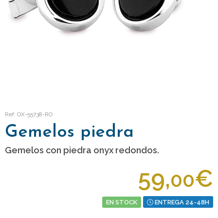
Ref: OX-55738-RO
Gemelos piedra
Gemelos con piedra onyx redondos.
59,
€
00
EN STOCK
ENTREGA 24-48H