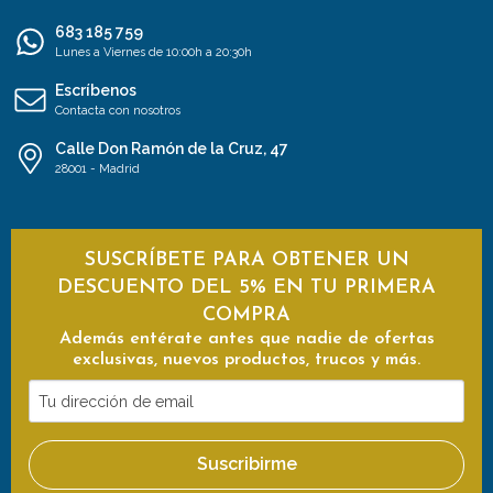
683 185 759
Lunes a Viernes de 10:00h a 20:30h
Escríbenos
Contacta con nosotros
Calle Don Ramón de la Cruz, 47
28001 - Madrid
SUSCRÍBETE PARA OBTENER UN
DESCUENTO DEL 5% EN TU PRIMERA
COMPRA
Además entérate antes que nadie de ofertas
exclusivas, nuevos productos, trucos y más.
Tu
dirección
de
Suscribirme
email