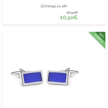
Entrega 24-48h
27,
€
90
10,
€
90
29%
OFERTA