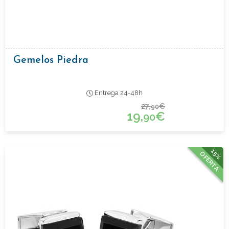
Gemelos Piedra
Entrega 24-48h
27,
€
90
19,
€
90
15%
OFERTA