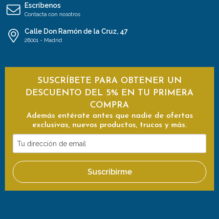
Escríbenos
Contacta con nosotros
Calle Don Ramón de la Cruz, 47
28001 - Madrid
SUSCRÍBETE PARA OBTENER UN
DESCUENTO DEL 5% EN TU PRIMERA
COMPRA
Además entérate antes que nadie de ofertas
exclusivas, nuevos productos, trucos y más.
Tu
dirección
de
Suscribirme
email