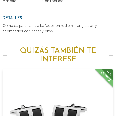
Material:
Latón rodiado
DETALLES
Gemelos para camisa bañados en rodio rectangulares y
abombados con nácar y onyx.
QUIZÁS TAMBIÉN TE
INTERESE
15%
OFERTA