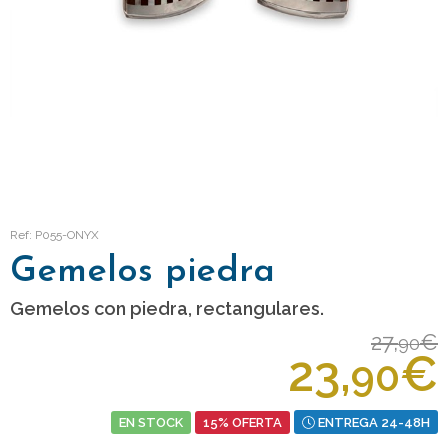
Ref: P055-ONYX
Gemelos piedra
Gemelos con piedra, rectangulares.
27,
€
90
23,
€
90
EN STOCK
15% OFERTA
ENTREGA 24-48H