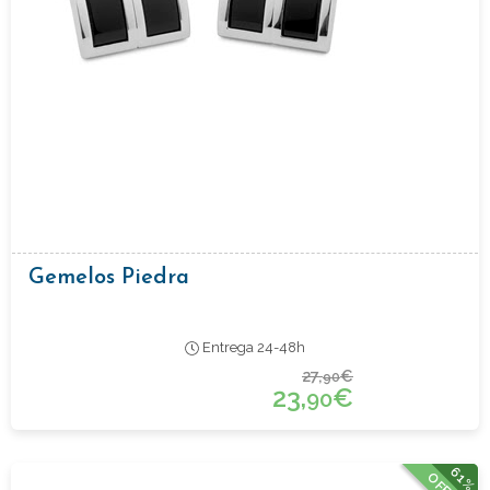
Gemelos Piedra
Entrega 24-48h
27,
€
90
23,
€
90
61%