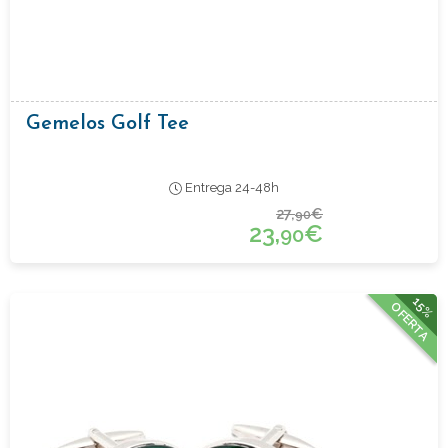
Gemelos Golf Tee
Entrega 24-48h
27,
€
90
23,
€
90
15%
OFERTA