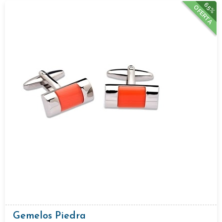
65%
OFERTA
Gemelos Piedra