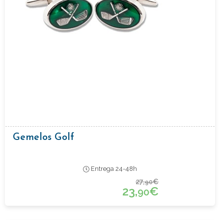
Gemelos Golf
Entrega 24-48h
27,
€
90
23,
€
90