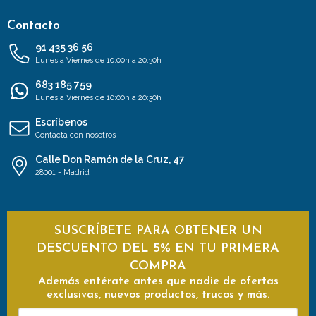
Contacto
91 435 36 56
Lunes a Viernes de 10:00h a 20:30h
683 185 759
Lunes a Viernes de 10:00h a 20:30h
Escríbenos
Contacta con nosotros
Calle Don Ramón de la Cruz, 47
28001 - Madrid
SUSCRÍBETE PARA OBTENER UN
DESCUENTO DEL 5% EN TU PRIMERA
COMPRA
Además entérate antes que nadie de ofertas
exclusivas, nuevos productos, trucos y más.
Tu