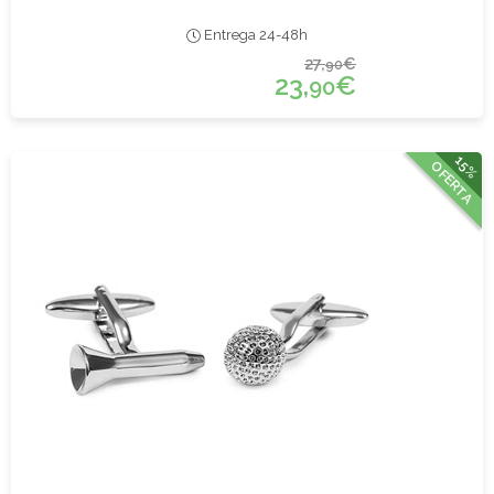
Entrega 24-48h
27,
€
90
23,
€
90
15%
OFERTA