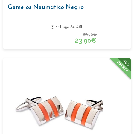
Gemelos Neumatico Negro
Entrega 24-48h
27,
€
90
23,
€
90
65%
OFERTA