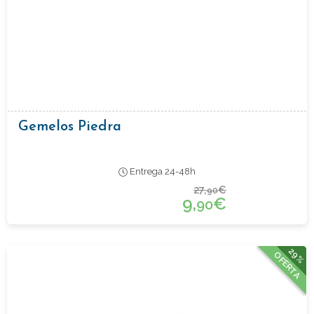
Gemelos Piedra
Entrega 24-48h
27,
€
90
9,
€
90
29%
OFERTA