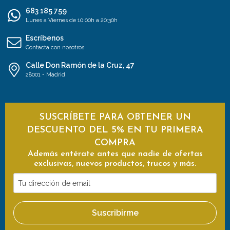
683 185 759
Lunes a Viernes de 10:00h a 20:30h
Escríbenos
Contacta con nosotros
Calle Don Ramón de la Cruz, 47
28001 - Madrid
SUSCRÍBETE PARA OBTENER UN
DESCUENTO DEL 5% EN TU PRIMERA
COMPRA
Además entérate antes que nadie de ofertas
exclusivas, nuevos productos, trucos y más.
Tu
dirección
de
Suscribirme
email