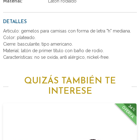
Material:
Latón rodiado
DETALLES
Articulo: gemelos para camisas con forma de letra "h" mediana.
Color: plateado.
Cierre: basculante, tipo americano.
Material: latón de primer titulo con baño de rodio.
Características: no se oxida, anti alérgico, nickel-free.
QUIZÁS TAMBIÉN TE
INTERESE
34%
OFERTA