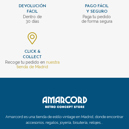
DEVOLUCIÓN
PAGO FÁCIL
FÁCIL
Y SEGURO
Dentro de
Paga tu pedido
30 días
de forma segura
CLICK &
COLLECT
Recoge tu pedido en
nuestra
tienda de Madrid
Amarcord es una tienda de estilo vintage en Madrid, donde encontrar
accesorios, regalos, joyería, bisutería, relojes...