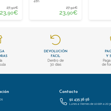
48h
27,
€
27,
€
90
90
23,
€
23,
€
90
90
GA
DEVOLUCIÓN
PAG
ORAS
FÁCIL
Y 
da
Dentro de
Paga
sula
30 días
de fo
ación
Contacto
os
91 435 36 56
Lunes a Viernes de 10:00h a 20:3