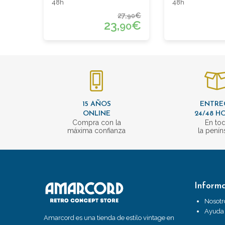
48h
48h
27,
€
90
23,
€
90
15 AÑOS
ENTRE
ONLINE
24/48 H
Compra con la
En to
máxima confianza
la penín
Inform
Nosotr
Ayuda
Amarcord es una tienda de estilo vintage en