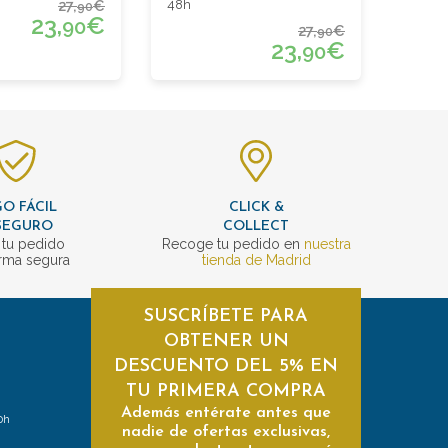
27,
€
48h
90
23,
€
90
27,
€
90
23,
€
90
O FÁCIL
CLICK &
SEGURO
COLLECT
 tu pedido
Recoge tu pedido en
nuestra
rma segura
tienda de Madrid
SUSCRÍBETE PARA
OBTENER UN
DESCUENTO DEL 5% EN
TU PRIMERA COMPRA
Además entérate antes que
0h
nadie de ofertas exclusivas,