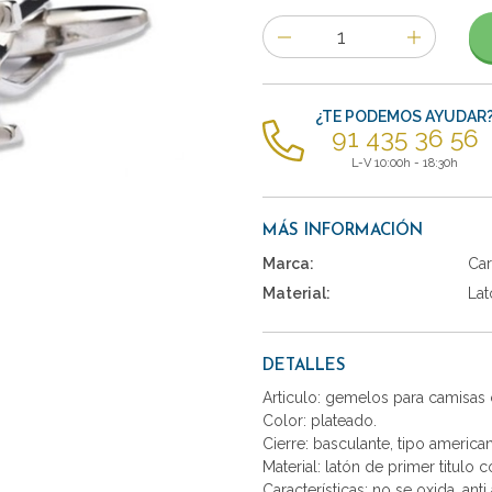
Número
de
artículos
¿TE PODEMOS AYUDAR
91 435 36 56
L-V 10:00h - 18:30h
MÁS INFORMACIÓN
Marca:
Car
Material:
Lat
DETALLES
Articulo: gemelos para camisas 
Color: plateado.
Cierre: basculante, tipo america
Material: latón de primer titulo 
Características: no se oxida, anti 