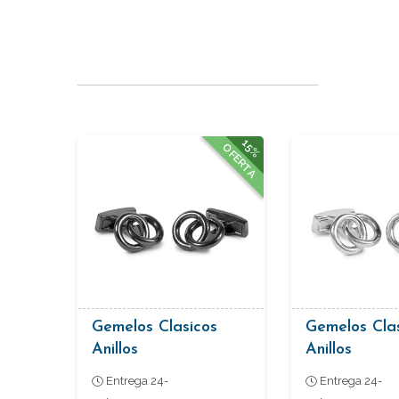
15%
OFERTA
Gemelos Clasicos
Gemelos Cla
Anillos
Anillos
Entrega 24-
Entrega 24-