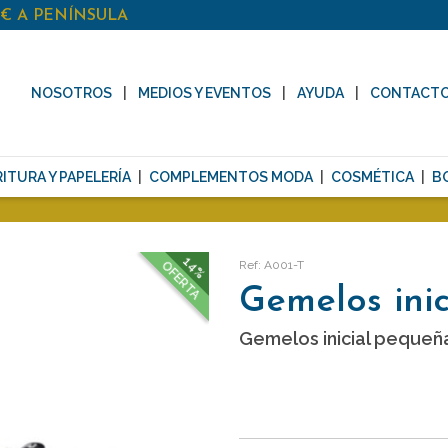
0€ A PENÍNSULA
NOSOTROS
MEDIOS Y EVENTOS
AYUDA
CONTACT
ITURA Y PAPELERÍA
COMPLEMENTOS MODA
COSMÉTICA
B
14%
Ref: A001-T
OFERTA
Gemelos inic
Gemelos inicial pequeñ