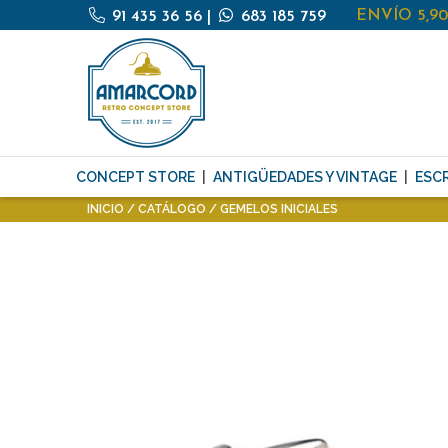
ENVÍO 5,9
91 435 36 56
|
683 185 759
CONCEPT STORE
ANTIGÜEDADES Y VINTAGE
ESCR
INICIO
CATÁLOGO
GEMELOS INICIALES