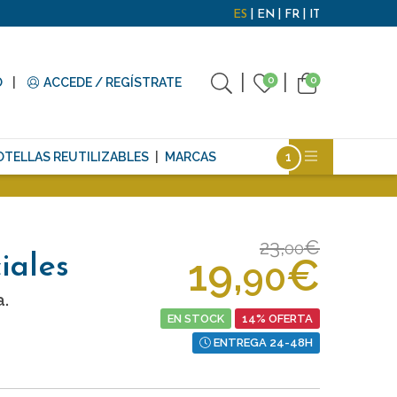
ES
EN
FR
IT
0
0
O
ACCEDE / REGÍSTRATE
OTELLAS REUTILIZABLES
MARCAS
23,
€
00
19,
€
iales
90
a.
EN STOCK
14% OFERTA
ENTREGA 24-48H