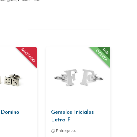
AGOTADO
15%
OFERTA
 Domino
Gemelos Iniciales
Letra F
Entrega 24-