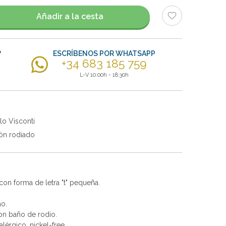
Añadir a la cesta
?
ESCRÍBENOS POR WHATSAPP
+34 683 185 759
L-V 10:00h - 18:30h
lo Visconti
ón rodiado
con forma de letra "t" pequeña.
no.
con baño de rodio.
alérgico, nickel-free.