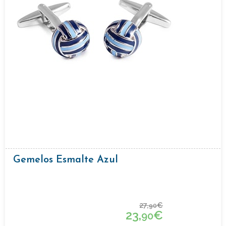
Gemelos Esmalte Azul
27,
€
90
23,
€
90