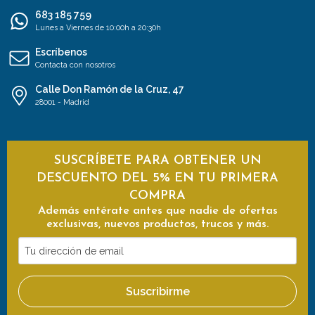
683 185 759
Lunes a Viernes de 10:00h a 20:30h
Escríbenos
Contacta con nosotros
Calle Don Ramón de la Cruz, 47
28001 - Madrid
SUSCRÍBETE PARA OBTENER UN
DESCUENTO DEL 5% EN TU PRIMERA
COMPRA
Además entérate antes que nadie de ofertas
exclusivas, nuevos productos, trucos y más.
Tu
dirección
de
Suscribirme
email