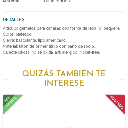
Material:
Latón rodiado
DETALLES
Articulo: gemelos para camisas con forma de letra "o" pequeña.
Color: plateado.
Cierre: basculante, tipo americano.
Material: latón de primer titulo con baño de rodio.
Características: no se oxida, anti alérgico, nickel-free.
QUIZÁS TAMBIÉN TE
INTERESE
15%
AGOTADO
OFERTA