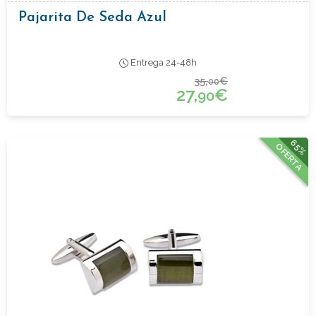
Pajarita De Seda Azul
Entrega 24-48h
35,
€
00
27,
€
90
65%
OFERTA