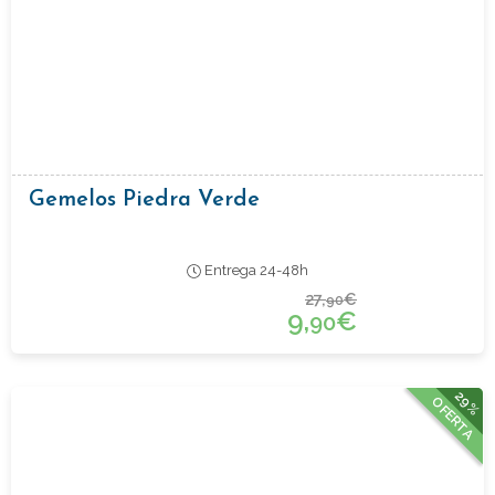
Gemelos Piedra Verde
Entrega 24-48h
27,
€
90
9,
€
90
29%
OFERTA