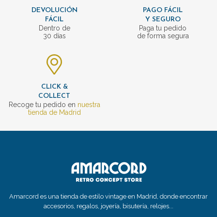
DEVOLUCIÓN
PAGO FÁCIL
FÁCIL
Y SEGURO
Dentro de
Paga tu pedido
30 días
de forma segura
CLICK &
COLLECT
Recoge tu pedido en
nuestra
tienda de Madrid
Amarcord es una tienda de estilo vintage en Madrid, donde encontrar
accesorios, regalos, joyería, bisutería, relojes...