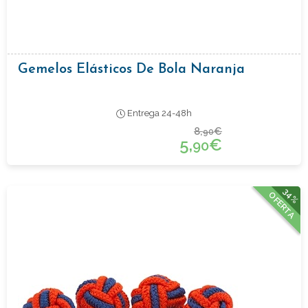
Gemelos Elásticos De Bola Naranja
Entrega 24-48h
8,
€
90
5,
€
90
34%
OFERTA