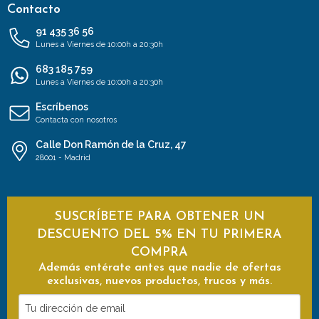
Contacto
91 435 36 56
Lunes a Viernes de 10:00h a 20:30h
683 185 759
Lunes a Viernes de 10:00h a 20:30h
Escríbenos
Contacta con nosotros
Calle Don Ramón de la Cruz, 47
28001 - Madrid
SUSCRÍBETE PARA OBTENER UN
DESCUENTO DEL 5% EN TU PRIMERA
COMPRA
Además entérate antes que nadie de ofertas
exclusivas, nuevos productos, trucos y más.
Tu