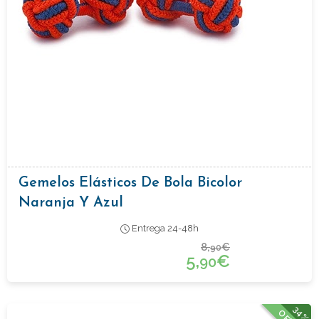
Gemelos Elásticos De Bola Bicolor
Naranja Y Azul
Entrega 24-48h
8,
€
90
5,
€
90
34%