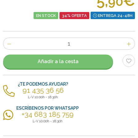
5,
€
90
EN STOCK
34% OFERTA
ENTREGA 24-48H
Número
de
artículos
Añadir a la cesta
¿TE PODEMOS AYUDAR?
91 435 36 56
L-V 10:00h - 18:30h
ESCRÍBENOS POR WHATSAPP
+34 683 185 759
L-V 10:00h - 18:30h