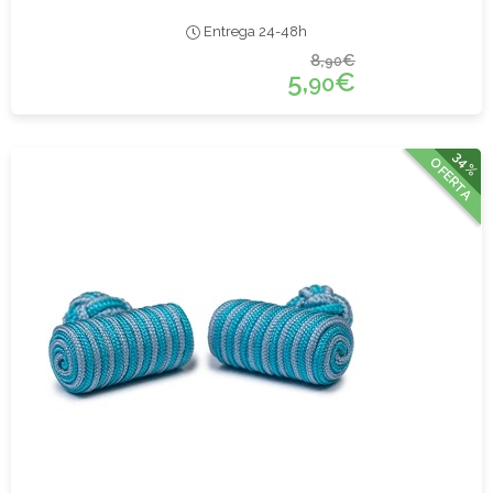
Entrega 24-48h
8,
€
90
5,
€
90
34%
OFERTA