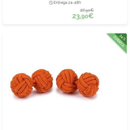
Entrega 24-48h
27,
€
90
23,
€
90
34%
OFERTA